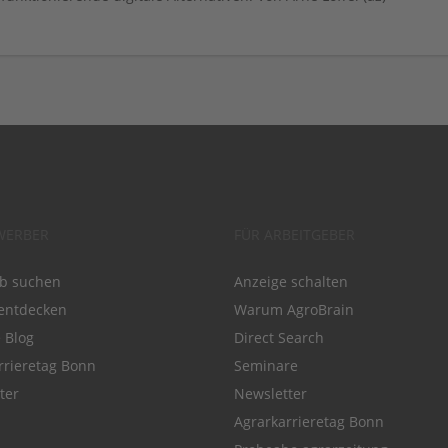
WERBER
FÜR ARBEITGEBER
ob suchen
Anzeige schalten
entdecken
Warum AgroBrain
e Blog
Direct Search
rrieretag Bonn
Seminare
ter
Newsletter
Agrarkarrieretag Bonn