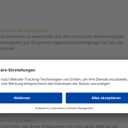
siness in Weihenstephan
und praxisnah, so beschreibt sich die Hochschule Weihenstephan-
. Konsequent auf die grünen Ingenieursstudiengänge hat sich die
richtet.
ro: Berufsporträt Fachkraft Agrarservice
t die Ausbildung zur Fachkraft Agrarservice ein anerkannter Beruf, e
 „Grünen 14“.
ren und gestalten
n berichten von ihren Erfahrungen mit dem Agrar-MBA an der