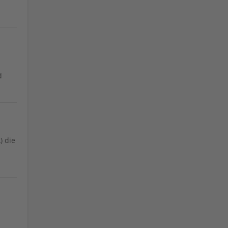
d
) die