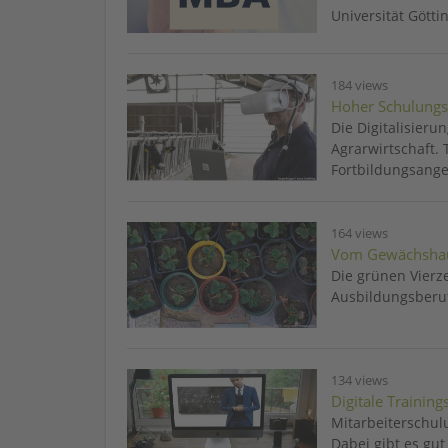
Universität Götti
184 views
Hoher Schulungs
Die Digitalisieru
Agrarwirtschaft. 
Fortbildungsange
164 views
Vom Gewächshau
Die grünen Vierz
Ausbildungsberuf
134 views
Digitale Training
Mitarbeiterschul
Dabei gibt es gut