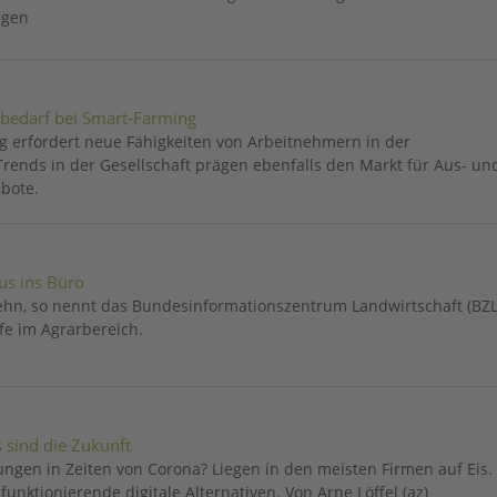
ngen
bedarf bei Smart-Farming
ng erfordert neue Fähigkeiten von Arbeitnehmern in der
Trends in der Gesellschaft prägen ebenfalls den Markt für Aus- un
bote.
s ins Büro
ehn, so nennt das Bundesinformationszentrum Landwirtschaft (BZL
e im Agrarbereich.
s sind die Zukunft
ungen in Zeiten von Corona? Liegen in den meisten Firmen auf Eis.
 funktionierende digitale Alternativen. Von Arne Löffel (az)