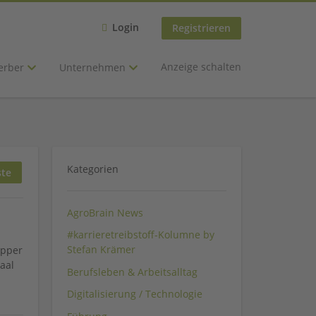
Login
Registrieren
Anzeige schalten
erber
Unternehmen
Kategorien
ste
AgroBrain News
#karrieretreibstoff-Kolumne by
Stefan Krämer
epper
aal
Berufsleben & Arbeitsalltag
Digitalisierung / Technologie