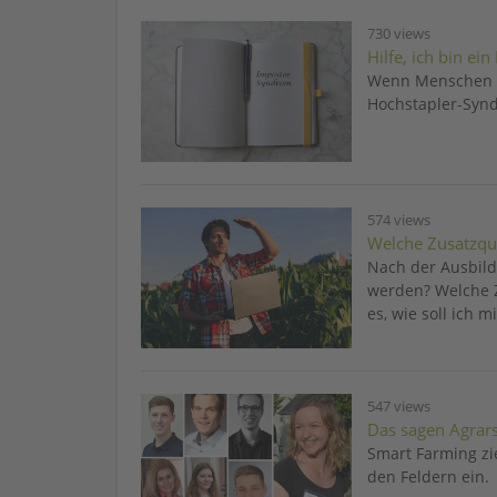
730 views
Hilfe, ich bin ei
Wenn Menschen di
Hochstapler-Syn
574 views
Welche Zusatzqua
Nach der Ausbild
werden? Welche Z
es, wie soll ich 
547 views
Das sagen Agrar
Smart Farming zi
den Feldern ein.