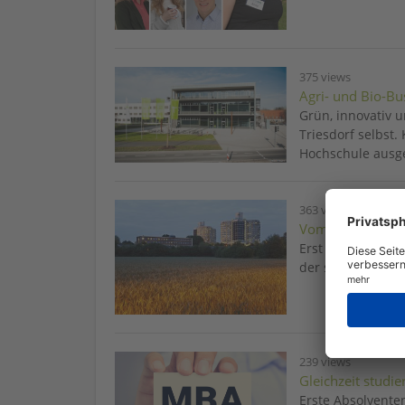
375 views
Agri- und Bio-Bu
Grün, innovativ 
Triesdorf selbst
Hochschule ausge
363 views
Vom Acker ins Bü
Erst seit 2005 is
der sogenannten
239 views
Gleichzeit studie
Erste Absolvente