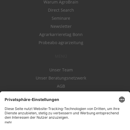
Warum AgroBrain
Direct Search
Seminare
Newsletter
Agrarkarrieretag Bonn
Probeabo agrarzeitung
MENÜ
Unser Team
Unser Beratungsnetzwerk
AGB
Nutzungsbedingungen
Datenschutz
Impressum
Kontakt