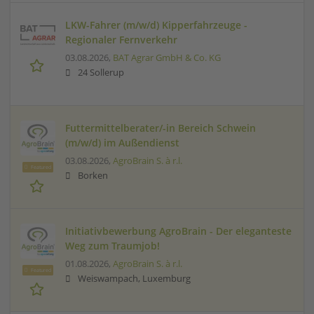
LKW-Fahrer (m/w/d) Kipperfahrzeuge -
Regionaler Fernverkehr
03.08.2026,
BAT Agrar GmbH & Co. KG
24 Sollerup
Futtermittelberater/-in Bereich Schwein
(m/w/d) im Außendienst
03.08.2026,
AgroBrain S. à r.l.
Featured
Borken
Initiativbewerbung AgroBrain - Der eleganteste
Weg zum Traumjob!
01.08.2026,
AgroBrain S. à r.l.
Featured
Weiswampach, Luxemburg