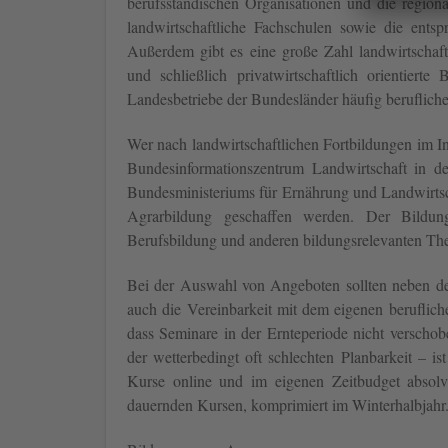
berufsständischen Organisationen und die regio
landwirtschaftliche Fachschulen sowie die ents
Außerdem gibt es eine große Zahl landwirtschaftl
und schließlich privatwirtschaftlich orientierte
Landesbetriebe der Bundesländer häufig berufliche
Wer nach landwirtschaftlichen Fortbildungen im Int
Bundesinformationszentrum Landwirtschaft in de
Bundesministeriums für Ernährung und Landwirtsch
Agrarbildung geschaffen werden. Der Bildungs
Berufsbildung und anderen bildungsrelevanten The
Bei der Auswahl von Angeboten sollten neben der 
auch die Vereinbarkeit mit dem eigenen berufliche
dass Seminare in der Ernteperiode nicht verschob
der wetterbedingt oft schlechten Planbarkeit – is
Kurse online und im eigenen Zeitbudget absolvi
dauernden Kursen, komprimiert im Winterhalbjahr