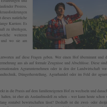
 Erfahrungen und
aufender Prozess,
Herausforderungen
 dieses natürliche
lange Karriere. Es
haft zu überlegen,
welche weiteren
nd und wo sie am
 Antworten auf diese Fragen geben. Wer einen Hof übernimmt und d
vermehrung aus als auf formale Zeugnisse und Abschlüsse. Diese sind
nternationalen Agrarunternehmen oder in den der Landwirtschaft vor
andtechnik, Düngerherstellung, Agrarhandel oder im Feld der agrar
irekt in die Praxis auf dem familieneigenen Hof zu wechseln und danac
 halten, ist eher als Auslaufmodell zu sehen – wer kann heute schon 
lang rentabel bewirtschaften lässt? Deshalb ist die zwei- oder dreij