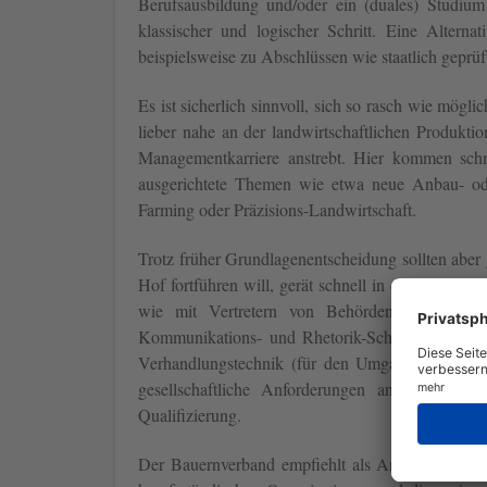
Berufsausbildung und/oder ein (duales) Studium
klassischer und logischer Schritt. Eine Alternat
beispielsweise zu Abschlüssen wie staatlich geprüft
Es ist sicherlich sinnvoll, sich so rasch wie mögl
lieber nahe an der landwirtschaftlichen Produktio
Managementkarriere anstrebt. Hier kommen sch
ausgerichtete Themen wie etwa neue Anbau- o
Farming oder Präzisions-Landwirtschaft.
Trotz früher Grundlagenentscheidung sollten abe
Hof fortführen will, gerät schnell in die Rolle 
wie mit Vertretern von Behörden und Verbän
Kommunikations- und Rhetorik-Schulungen sinnvo
Verhandlungstechnik (für den Umgang mit Groß
gesellschaftliche Anforderungen an die Landw
Qualifizierung.
Der Bauernverband empfiehlt als Anlaufstellen f