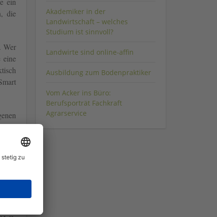
e ein
Akademiker in der
, die
Landwirtschaft – welches
Studium ist sinnvoll?
n. Wer
Landwirte sind online-affin
e eine
tisch
Ausbildung zum Bodenpraktiker
Smart
Vom Acker ins Büro:
Berufsporträt Fachkraft
Agrarservice
genen
n muss
 etwa
 oder
n und
rf an
e die