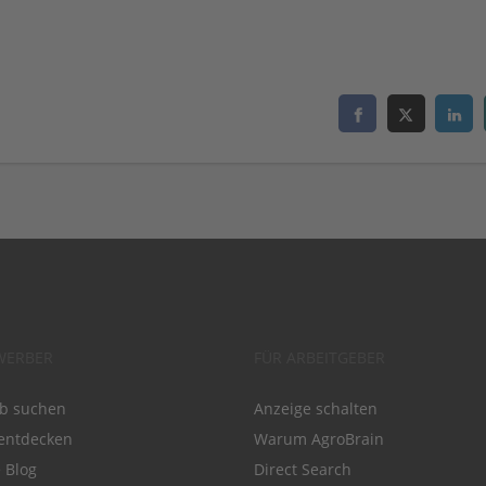
WERBER
FÜR ARBEITGEBER
ob suchen
Anzeige schalten
entdecken
Warum AgroBrain
e Blog
Direct Search