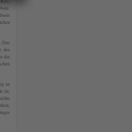
 DLG,
bote.
basis
ichen
n. Das
g des
n der
schen
ig ist
e ist,
ichts
hkeit,
änger