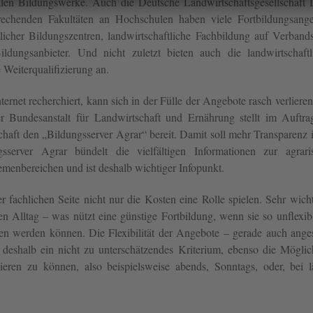
nalen Bildungswerke. Auch die Deutsche Landwirtschaftsgesellschaft
prechenden Fakultäten an Hochschulen haben viele Fortbildungsange
icher Bildungszentren, landwirtschaftliche Fachbildung auf Verbands
 Bildungsanbieter. Und nicht zuletzt bieten auch die landwirtschaftl
 Weiterqualifizierung an.
ernet recherchiert, kann sich in der Fülle der Angebote rasch verliere
r Bundesanstalt für Landwirtschaft und Ernährung stellt im Auftra
aft den „Bildungsserver Agrar“ bereit. Damit soll mehr Transparenz i
server Agrar bündelt die vielfältigen Informationen zur agrari
menbereichen und ist deshalb wichtiger Infopunkt.
fachlichen Seite nicht nur die Kosten eine Rolle spielen. Sehr wicht
n Alltag – was nützt eine günstige Fortbildung, wenn sie so unflexibl
en werden können. Die Flexibilität der Angebote – gerade auch anges
t deshalb ein nicht zu unterschätzendes Kriterium, ebenso die Möglic
eren zu können, also beispielsweise abends, Sonntags, oder, bei l
.