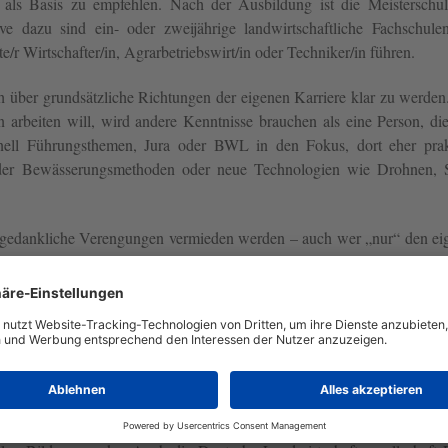
 als Basis zu empfehlen. Nach der Ausbildung ist die Meisterschul
ive dazu sind ein- oder zweijährige landwirtschaftliche Fachschulen
e/r Wirtschafter/in, Agrarbetriebswirt/in oder Techniker/in führen.
ich über grundsätzliche Richtungen der eigenen Karriere klar zu werde
n arbeiten will, wird andere Kenntnisse brauchen als eine Person, di
nell Führungsthemen, Jura oder BWL in den Fokus, dort eher prak
der Bewässerungsmethoden oder neue Technologien wie Drohnen, 
r gedankliche Verengungen vermieden werden – auch wer „nur“ den ei
eines Managers, der mit den eigenen Angestellten ebenso kommuniziere
den. Dann können auch Zusatzqualifikationen Kenntnisse wie
ll sein, ebenso wie Verkaufsstrategien (für die Direktvermarktung)
abnehmern). Auch die sich immer wieder ändernden regulatorische
irtschaft (Thema Tier-, Klima- oder Naturschutz) erzeugen Beda
ür Zusatzqualifikationen die Landwirtschaftskammern und -ämter sowi