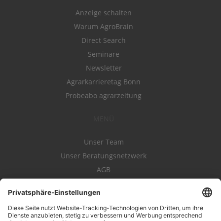
Anzeige schalten
Warum AgroBrain
Direct Search
Seminare
Newsletter
Agrarkarrieretag Bonn
Probeabo agrarzeitung
MENÜ
Unser Team
Unser Beratungsnetzwerk
AGB
Nutzungsbedingungen
Datenschutz
Impressum