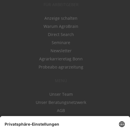
FÜR ARBEITGEBER
Anzeige schalten
Warum AgroBrain
Direct Search
Seminare
Newsletter
Agrarkarrieretag Bonn
Probeabo agrarzeitung
MENÜ
Unser Team
Unser Beratungsnetzwerk
AGB
Nutzungsbedingungen
Datenschutz