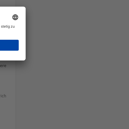
,
iere
rich