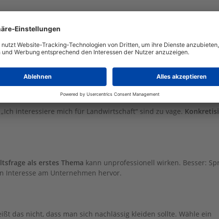
eiden
ht, hinterlässt einen schlechten Eindruck. Arbeitgeber erwarten
„Ich interessiere mich für Landwirtschaft“ sind zu vage.
Konkretis
ltsfrage als erstes Thema
kann unprofessionell wirken. Besser: Sp
in Interesse am Unternehmen hervor.
ißt das nicht, dass man sich nachlässig kleiden sollte. Wähle ein