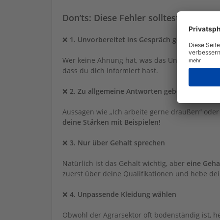
Don’ts: Diese Fehler solltest du verm
❌
1. Unvorbereitet ins Gespräch gehen
Wer keine Ahnung hat, was das Unternehmen mac
dass du dich informiert hast.
❌
2. Zu allgemeine Antworten geben
Aussagen wie „Ich arbeite gerne draußen“ oder 
deine Stärken mit Beispielen!
❌
3. Nur über Gehalt sprechen
Natürlich ist das Gehalt wichtig, aber
eine Geha
zuerst über deine Qualifikationen und hebe de
❌
4. Unpassende Kleidung wählen
Obwohl der Agrarsektor oft bodenständig ist, he