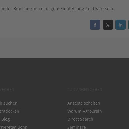
in der Branche kann eine gute Empfehlung Gold wert sein.
WERBER
FÜR ARBEITGEBER
ob suchen
Anzeige schalten
entdecken
Warum AgroBrain
e Blog
Direct Search
rrieretag Bonn
Seminare