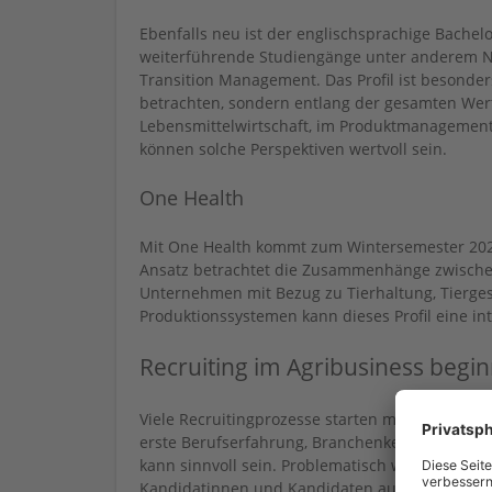
Ebenfalls neu ist der englischsprachige Bachel
weiterführende Studiengänge unter anderem Na
Transition Management. Das Profil ist besonder
betrachten, sondern entlang der gesamten Wert
Lebensmittelwirtschaft, im Produktmanagement, 
können solche Perspektiven wertvoll sein.
One Health
Mit One Health kommt zum Wintersemester 2026
Ansatz betrachtet die Zusammenhänge zwische
Unternehmen mit Bezug zu Tierhaltung, Tierges
Produktionssystemen kann dieses Profil eine in
Recruiting im Agribusiness begin
Viele Recruitingprozesse starten mit einer lan
erste Berufserfahrung, Branchenkenntnisse und 
kann sinnvoll sein. Problematisch wird es, we
Kandidatinnen und Kandidaten ausgeschlosse