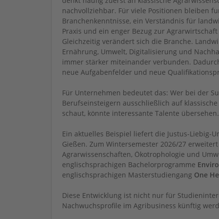
denkt häufig zuerst an klassische Agrarwissensc
nachvollziehbar. Für viele Positionen bleiben f
Branchenkenntnisse, ein Verständnis für landwi
Praxis und ein enger Bezug zur Agrarwirtschaft
Gleichzeitig verändert sich die Branche. Landwi
Ernährung, Umwelt, Digitalisierung und Nachhal
immer stärker miteinander verbunden. Dadurc
neue Aufgabenfelder und neue Qualifikationspro
Für Unternehmen bedeutet das: Wer bei der S
Berufseinsteigern ausschließlich auf klassisch
schaut, könnte interessante Talente übersehen.
Ein aktuelles Beispiel liefert die Justus-Liebig-U
Gießen. Zum Wintersemester 2026/27 erweitert
Agrarwissenschaften, Ökotrophologie und Umw
englischsprachigen Bachelorprogramme
Envir
englischsprachigen Masterstudiengang
One He
Diese Entwicklung ist nicht nur für Studieninter
Nachwuchsprofile im Agribusiness künftig wer