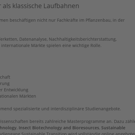
 als klassische Laufbahnen
hmen beschäftigen nicht nur Fachkräfte im Pflanzenbau, in der
ketten, Datenanalyse, Nachhaltigkeitsberichterstattung,
nternationale Märkte spielen eine wichtige Rolle.
chaft
erung
er Entwicklung
ationalen Märkten
mend spezialisierte und interdisziplinäre Studienangebote.
wissenschaften bereits zahlreiche Masterprogramme an. Dazu zähl
chnology
,
Insect Biotechnology and Bioresources
,
Sustainable
tudiengang Sustainable Transition wird vollständig online angebote