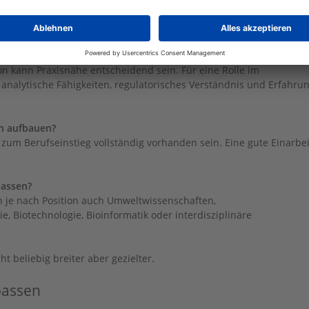
:
irklich unverzichtbar?
n kann Praxisnähe entscheidend sein. Für eine Rolle im
nalytische Fähigkeiten, regulatorisches Verständnis und Erfahru
n aufbauen?
 zum Berufseinstieg vollständig vorhanden sein. Eine gute Einarbe
passen?
 je nach Position auch Umweltwissenschaften,
 Biotechnologie, Bioinformatik oder interdisziplinäre
t beliebig breiter aber gezielter.
passen