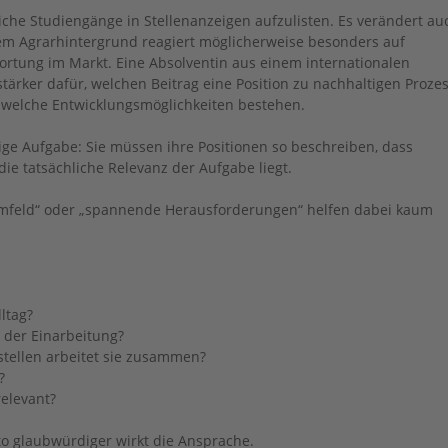
liche Studiengänge in Stellenanzeigen aufzulisten. Es verändert au
em Agrarhintergrund reagiert möglicherweise besonders auf
rtung im Markt. Eine Absolventin aus einem internationalen
stärker dafür, welchen Beitrag eine Position zu nachhaltigen Proze
nd welche Entwicklungsmöglichkeiten bestehen.
ige Aufgabe: Sie müssen ihre Positionen so beschreiben, dass
ie tatsächliche Relevanz der Aufgabe liegt.
mfeld“ oder „spannende Herausforderungen“ helfen dabei kaum
ltag?
der Einarbeitung?
stellen arbeitet sie zusammen?
?
relevant?
to glaubwürdiger wirkt die Ansprache.