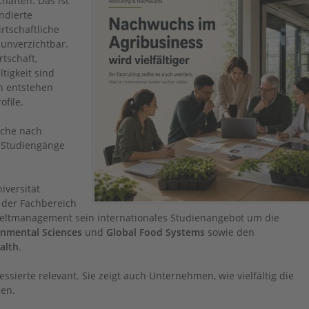
haften. Das ist
undierte
rtschaftliche
 unverzichtbar.
rtschaft,
tigkeit sind
h entstehen
file.
uche nach
e Studiengänge
niversität
 der Fachbereich
eltmanagement sein internationales Studienangebot um die
onmental Sciences
und
Global Food Systems
sowie den
alth
.
essierte relevant. Sie zeigt auch Unternehmen, wie vielfältig die
den.