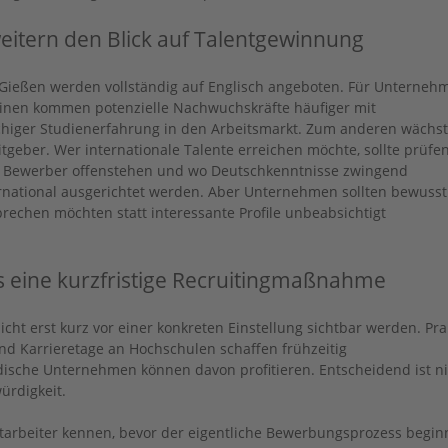
eitern den Blick auf Talentgewinnung
Gießen werden vollständig auf Englisch angeboten. Für Unterneh
nen kommen potenzielle Nachwuchskräfte häufiger mit
chiger Studienerfahrung in den Arbeitsmarkt. Zum anderen wächst
tgeber. Wer internationale Talente erreichen möchte, sollte prüfen
ige Bewerber offenstehen und wo Deutschkenntnisse zwingend
ternational ausgerichtet werden. Aber Unternehmen sollten bewusst
echen möchten statt interessante Profile unbeabsichtigt
s eine kurzfristige Recruitingmaßnahme
cht erst kurz vor einer konkreten Einstellung sichtbar werden. Prak
nd Karrieretage an Hochschulen schaffen frühzeitig
ische Unternehmen können davon profitieren. Entscheidend ist ni
ürdigkeit.
itarbeiter kennen, bevor der eigentliche Bewerbungsprozess begin