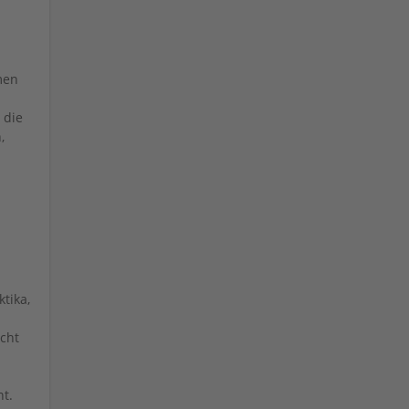
men
 die
,
tika,
cht
nt.