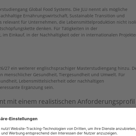
orstudiengang Global Food Systems. Die JLU nennt als mögliche
chhaltige Ernährungswirtschaft, Sustainable Transition und
s relevant für Unternehmen, die Lebensmittelproduktion nicht isoli
schöpfungskette denken. Für Tätigkeiten in der
im Einkauf, in der Nachhaltigkeit oder in internationalen Projekt
/27 ein weiterer englischsprachiger Masterstudiengang hinzu. D
n menschlicher Gesundheit, Tiergesundheit und Umwelt. Für
undheit, Lebensmittelsicherheit oder nachhaltigen
teressante Ergänzung sein.
nt mit einem realistischen Anforderungsprofil
gen Liste fachlicher Anforderungen. Ein bestimmter Studienabschlus
möglichst ein direkter Bezug zur landwirtschaftlichen Praxis: All 
nn Anforderungen zu eng formuliert sind und dadurch relevante
n werden.