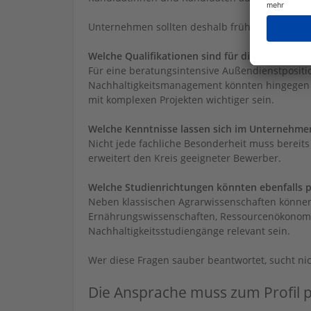
Unternehmen sollten deshalb frühzeitig prüfen
Welche Qualifikationen sind für die Position w
Für eine beratungsintensive Außendienstpositio
Nachhaltigkeitsmanagement könnten hingegen a
mit komplexen Projekten wichtiger sein.
Welche Kenntnisse lassen sich im Unternehme
Nicht jede fachliche Besonderheit muss bereits
erweitert den Kreis geeigneter Bewerber.
Welche Studienrichtungen könnten ebenfalls 
Neben klassischen Agrarwissenschaften können
Ernährungswissenschaften, Ressourcenökonomie,
Nachhaltigkeitsstudiengänge relevant sein.
Wer diese Fragen sauber beantwortet, sucht nich
Die Ansprache muss zum Profil 