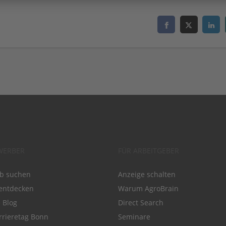
WERBER
FÜR ARBEITGEBER
ob suchen
Anzeige schalten
entdecken
Warum AgroBrain
e Blog
Direct Search
rrieretag Bonn
Seminare