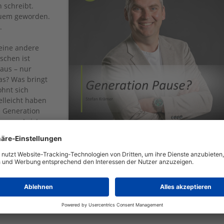
 schreibt.
equem geworden.
e.
 eine andere
schen ist
aus – nur
as? Was bringt
ohnt sich
elleicht haben
e Generation
te muss Leistung
ätzlich
eigentliche Frage lautet deshalb nicht: Warum will die Jugend kein
wortung vielleicht so unattraktiv gemacht, dass keiner mehr Lust