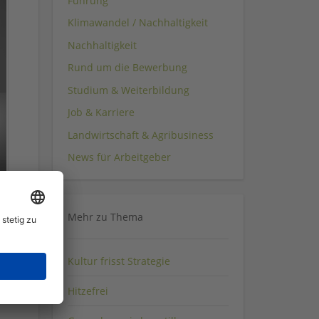
Führung
Klimawandel / Nachhaltigkeit
Nachhaltigkeit
Rund um die Bewerbung
Studium & Weiterbildung
Job & Karriere
Landwirtschaft & Agribusiness
News für Arbeitgeber
e
Mehr zu Thema
Kultur frisst Strategie
Hitzefrei