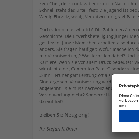
kein Chef, der sonntagabends noch Nachrichten
Schnell steht das Urteil fest: Die Jugend ist b
Wenig Ehrgeiz, wenig Verantwortung, viel Paus
Doch stimmt das wirklich? Die Zahlen erzählen
Geschichte. Die Erwerbsbeteiligung junger Men
gestiegen. Junge Menschen arbeiten also durch
anders. Sie fragen häufiger: Wofür mache ich d
mir Verantwortung? Was lerne ich dabei? Und l
Karriere, wenn sie vor allem Druck bedeutet? Vi
wir nicht eine „Generation Pause“, sondern ein
„Sinn". Früher galt Leistung oft als Pflicht. Heu
Sinn ergeben. Verantwortung wird nicht grunds
abgelehnt – sie muss nachvollziehbar sein. Die 
Verantwortung mehr? Sondern: Haben wir Verant
darauf hat?
Sie Neugierig!
Bleiben
Ihr Stefan Krämer