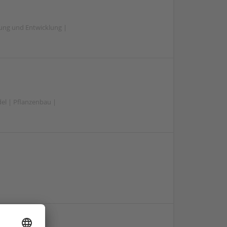
hung und Entwicklung |
el | Pflanzenbau |