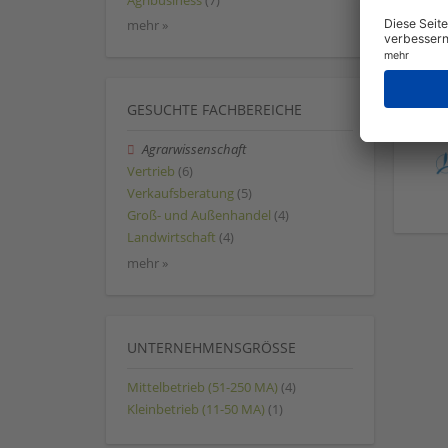
Agribusiness
(7)
mehr »
GESUCHTE FACHBEREICHE
Agrarwissenschaft
Vertrieb
(6)
Verkaufsberatung
(5)
Groß- und Außenhandel
(4)
Landwirtschaft
(4)
mehr »
UNTERNEHMENSGRÖSSE
Mittelbetrieb (51-250 MA)
(4)
Kleinbetrieb (11-50 MA)
(1)