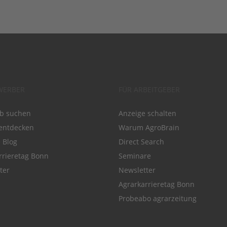
WERBER
FÜR ARBEITGEBER
ob suchen
Anzeige schalten
entdecken
Warum AgroBrain
e Blog
Direct Search
rrieretag Bonn
Seminare
ter
Newsletter
Agrarkarrieretag Bonn
Probeabo agrarzeitung