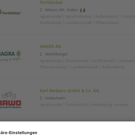
FertiGlobal
Milano
,
MI
,
Italien
Agrarhandel | Agrarindustrie | Außendienst | Forsc
Großhandel | Landwirtschaft | Pflanzenbau
HAGRA AG
Marktbergel
Agrarhandel | Einzelhandel | Großhandel | Landhand
Pflanzenschutz | Landwirtschaft | Außendienst
Karl Wolpers GmbH & Co. KG
Hildesheim
Agrarhandel | Futtermittel | Herstellung - Andere
L. Stroetmann Saat GmbH & Co. KG