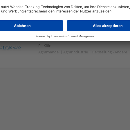
Münster (Westfalen)
Agrarhandel | Großhandel
TIMAC Agro Deutschland GmbH
Köln
Agrarhandel | Agrarindustrie | Herstellung - Andere 