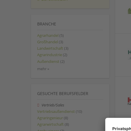
BRANCHE
Agrarhandel
(5)
Großhandel
(3)
Landwirtschaft
(3)
Agrarindustrie
(2)
Außendienst
(2)
mehr »
GESUCHTE BERUFSFELDER
Vertrieb/Sales
Vertriebsaußendienst
(10)
Agraringenieur
(8)
Agrarwirtschaft
(8)