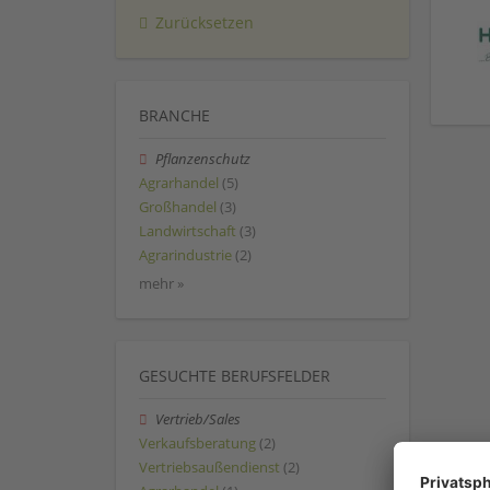
Zurücksetzen
BRANCHE
Pflanzenschutz
Agrarhandel
(5)
Großhandel
(3)
Landwirtschaft
(3)
Agrarindustrie
(2)
mehr »
GESUCHTE BERUFSFELDER
Vertrieb/Sales
Verkaufsberatung
(2)
Vertriebsaußendienst
(2)