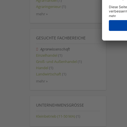
Agrarhandel
(1)
Agraringenieur
(1)
mehr »
GESUCHTE FACHBEREICHE
Agrarwissenschaft
Einzelhandel
(1)
Groß- und Außenhandel
(1)
Handel
(1)
Landwirtschaft
(1)
mehr »
UNTERNEHMENSGRÖSSE
Kleinbetrieb (11-50 MA)
(1)