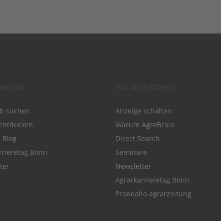
WERBER
FÜR ARBEITGEBER
ob suchen
Anzeige schalten
entdecken
Warum AgroBrain
e Blog
Direct Search
rrieretag Bonn
Seminare
ter
Newsletter
Agrarkarrieretag Bonn
Probeabo agrarzeitung