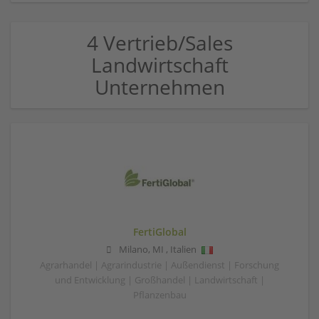
4 Vertrieb/Sales
Landwirtschaft
Unternehmen
FertiGlobal
Milano
,
MI
,
Italien
Agrarhandel | Agrarindustrie | Außendienst | Forschung
und Entwicklung | Großhandel | Landwirtschaft |
Pflanzenbau