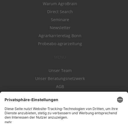
Warum AgroBrain
Direct Search
Seminare
Newsletter
Agrarkarrieretag Bonn
Probeabo agrarzeitung
MENÜ
Unser Team
Unser Beratungsnetzwerk
AGB
Nutzungsbedingungen
Datenschutz
Impressum
Kontakt