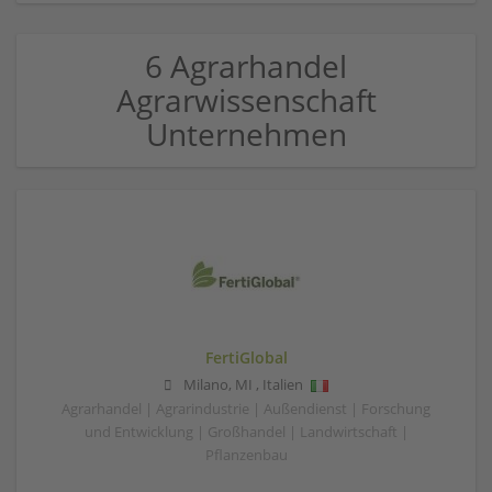
6 Agrarhandel
Agrarwissenschaft
Unternehmen
FertiGlobal
Milano
,
MI
,
Italien
Agrarhandel | Agrarindustrie | Außendienst | Forschung
und Entwicklung | Großhandel | Landwirtschaft |
Pflanzenbau