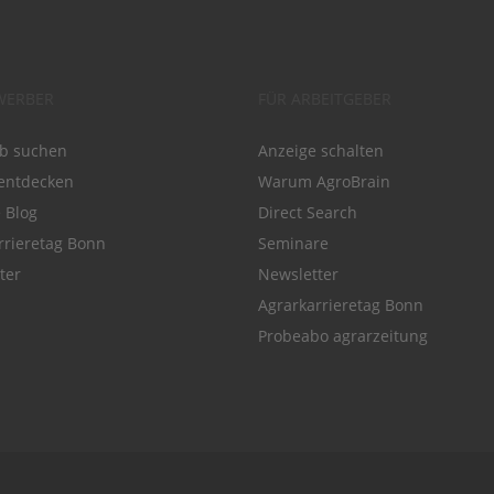
WERBER
FÜR ARBEITGEBER
ob suchen
Anzeige schalten
entdecken
Warum AgroBrain
e Blog
Direct Search
rrieretag Bonn
Seminare
ter
Newsletter
Agrarkarrieretag Bonn
Probeabo agrarzeitung