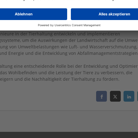
n eng mit Tierzüchtern zusammen, um die Zuchtprogramme zu
on Nutztieren voranzutreiben. Sie führen Analysen und Bewertung
chttiere zu optimieren und die genetische Vielfalt und Produktivit
nieure in der Tierhaltung entwickeln und implementieren
gssysteme, um die Auswirkungen der Landwirtschaft auf die Umwel
rung von Umweltbelastungen wie Luft- und Wasserverschmutzung,
 und Energie und die Entwicklung von Abfallmanagementstrategien
haltung eine entscheidende Rolle bei der Entwicklung und Optimie
das Wohlbefinden und die Leistung der Tiere zu verbessern, die
steigern und die Nachhaltigkeit der Tierhaltung zu fördern.