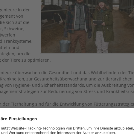
enieure in der
agement von
ie sich auf die
r, Schweine,
ntwerfen
nd Tränksysteme,
tteln und
tegien, um die
 der Tiere zu optimieren.
nieure überwachen die Gesundheit und das Wohlbefinden der Ti
 Krankheiten, zur Gesundheitsüberwachung und zur tierärztlichen
ng von Hygiene- und Sicherheitsstandards, um die Ausbreitung vo
agementstrategien zur Reduzierung von Stress und Krankheitsrisi
 der Tierhaltung sind für die Entwicklung von Fütterungsstrategie
llen, dass die Tiere die richtigen Nährstoffe in der richtigen Me
istungen zu erbringen. Sie berücksichtigen dabei Faktoren wie Al
tbedingungen der Tiere.