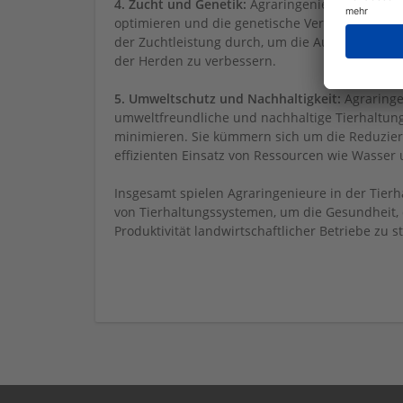
4. Zucht und Genetik:
Agraringenieure arbeite
optimieren und die genetische Verbesserung v
der Zuchtleistung durch, um die Auswahl der Zu
der Herden zu verbessern.
5. Umweltschutz und Nachhaltigkeit:
Agraringe
umweltfreundliche und nachhaltige Tierhaltun
minimieren. Sie kümmern sich um die Reduzie
effizienten Einsatz von Ressourcen wie Wasser
Insgesamt spielen Agraringenieure in der Tier
von Tierhaltungssystemen, um die Gesundheit, 
Produktivität landwirtschaftlicher Betriebe zu 