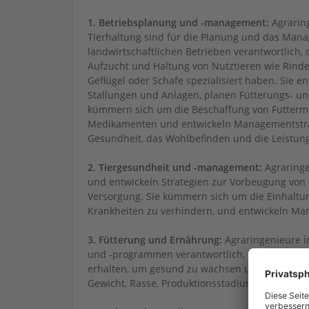
1. Betriebsplanung und -management:
Agraring
Tierhaltung sind für die Planung und das Man
landwirtschaftlichen Betrieben verantwortlich, d
Aufzucht und Haltung von Nutztieren wie Rinde
Geflügel oder Schafe spezialisiert haben. Sie e
Stallungen und Anlagen, planen Fütterungs- u
kümmern sich um die Beschaffung von Futtermi
Medikamenten und entwickeln Managementstra
Gesundheit, das Wohlbefinden und die Leistung
2. Tiergesundheit und -management:
Agraringe
und entwickeln Strategien zur Vorbeugung von
Versorgung. Sie kümmern sich um die Einhaltu
Krankheiten zu verhindern, und entwickeln Man
3. Fütterung und Ernährung:
Agraringenieure in
und -programmen verantwortlich, um sicherzuste
erhalten, um gesund zu wachsen und optimale Le
Gewicht, Rasse, Produktionsstadium und Umwel