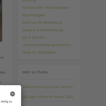
Führung
Klimawandel / Nachhaltigkeit
Nachhaltigkeit
Rund um die Bewerbung
Studium & Weiterbildung
Job & Karriere
Landwirtschaft & Agribusiness
News für Arbeitgeber
ere
n
Mehr zu Thema
ken.
n
Zwischenfruchtsaat per Drohne
nge
ter,
DLG Agri Influencer Award 2024