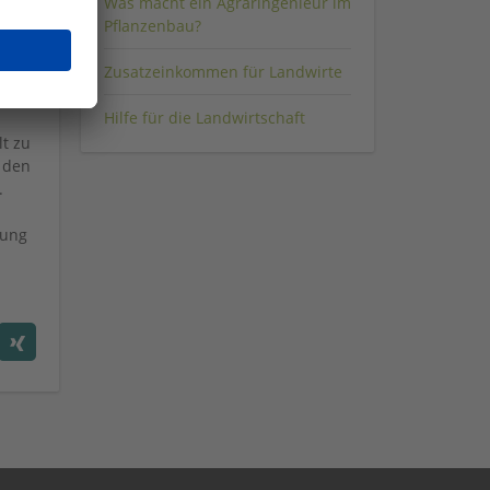
Was macht ein Agraringenieur im
Pflanzenbau?
en
ät
Zusatzeinkommen für Landwirte
Hilfe für die Landwirtschaft
t zu
 den
.
rung