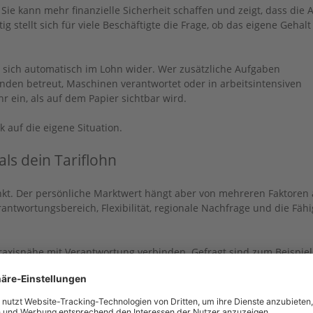
Sie kann mehr finanzielle Sicherheit schaffen und zeigt, dass die A
g stellt sich für viele Beschäftigte die Frage, ob das eigene Gehalt
t sich automatisch im Lohn wider. Wer zusätzliche Aufgaben
nden betreut, Maschinen verantwortet oder in arbeitsintensiven
r ein, als auf dem Papier sichtbar wird.
 auf die eigene Situation.
ls dein Tariflohn
unkt. Der persönliche Marktwert hängt aber von mehreren Faktoren 
ntwortungsbereich, Flexibilität, regionale Nachfrage und die Fähig
Praxisnähe mit Verantwortung verbinden. Gefragt sind zum Beispiel