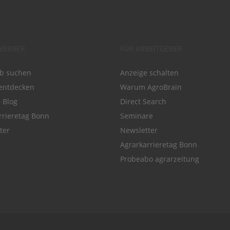
WERBER
FÜR ARBEITGEBER
ob suchen
Anzeige schalten
entdecken
Warum AgroBrain
e Blog
Direct Search
rrieretag Bonn
Seminare
ter
Newsletter
Agrarkarrieretag Bonn
Probeabo agrarzeitung