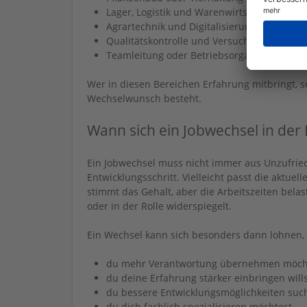
Lager, Logistik und Warenwirtschaft
Agrartechnik und Digitalisierung
Qualitätskontrolle und Versuchswesen
Teamleitung oder Betriebsorganisation
Wer in diesen Bereichen Erfahrung mitbringt, s
Wechselwunsch besteht.
Wann sich ein Jobwechsel in der
Ein Jobwechsel muss nicht immer aus Unzufrie
Entwicklungsschritt. Vielleicht passt die aktuell
stimmt das Gehalt, aber die Arbeitszeiten bela
oder in der Rolle widerspiegelt.
Ein Wechsel kann sich besonders dann lohnen,
du mehr Verantwortung übernehmen möcht
du deine Erfahrung stärker einbringen wills
du bessere Entwicklungsmöglichkeiten such
du dich fachlich spezialisieren möchtest.