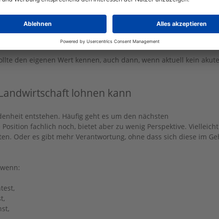
ollte den eigenen Wert kennen, auch dann, wenn aktuell kein akut
 Landwirtschaft lohnen kann
denheit entstehen. Häufig geht es um den nächsten
e Position fachlich noch, bietet aber zu wenig Perspektive. Vielleicht
sten. Oder es gibt mehr Verantwortung, ohne dass sich diese im Ge
 wenn:
est,
t,
st,