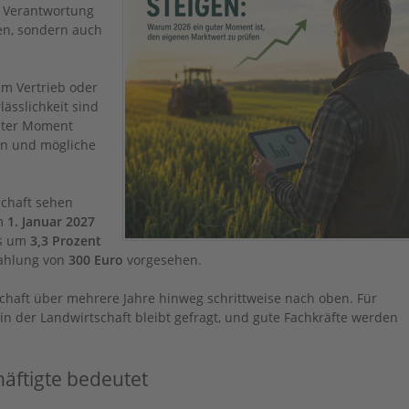
s Verantwortung
nen, sondern auch
im Vertrieb oder
lässlichkeit sind
uter Moment
en und mögliche
schaft sehen
m
1. Januar 2027
ls um
3,3 Prozent
ahlung von
300 Euro
vorgesehen.
chaft über mehrere Jahre hinweg schrittweise nach oben. Für
t in der Landwirtschaft bleibt gefragt, und gute Fachkräfte werden
äftigte bedeutet