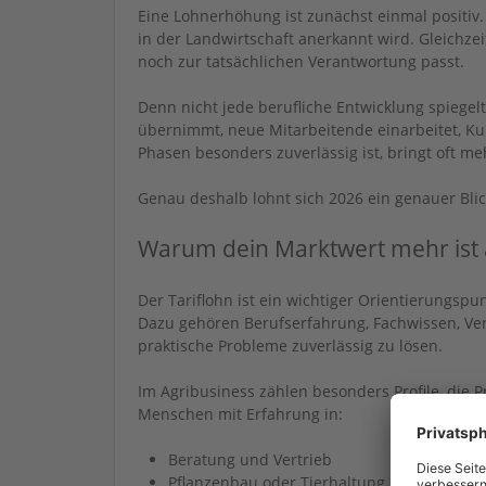
Eine Lohnerhöhung ist zunächst einmal positiv. 
in der Landwirtschaft anerkannt wird. Gleichzeiti
noch zur tatsächlichen Verantwortung passt.
Denn nicht jede berufliche Entwicklung spiegel
übernimmt, neue Mitarbeitende einarbeitet, Ku
Phasen besonders zuverlässig ist, bringt oft meh
Genau deshalb lohnt sich 2026 ein genauer Blick
Warum dein Marktwert mehr ist a
Der Tariflohn ist ein wichtiger Orientierungsp
Dazu gehören Berufserfahrung, Fachwissen, Vera
praktische Probleme zuverlässig zu lösen.
Im Agribusiness zählen besonders Profile, die 
Menschen mit Erfahrung in:
Beratung und Vertrieb
Pflanzenbau oder Tierhaltung