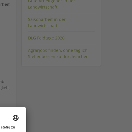
Gute Arbeitgeber in der
rbeit
Landwirtschaft
Saisonarbeit in der
Landwirtschaft
DLG Feldtage 2026
Agrarjobs finden, ohne täglich
Stellenbörsen zu durchsuchen
ab.
keit,