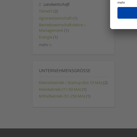
Landwirtschaft
Tierwirt
(2)
Agrarwissenschaft
(1)
Betriebswirtschaftslehre /
Management
(1)
Energie
(1)
mehr »
UNTERNEHMENSGRÖSSE
Kleinstbetrieb / Startup (bis 10 MA)
(2)
Kleinbetrieb (11-50 MA)
(1)
Mittelbetrieb (51-250 MA)
(1)