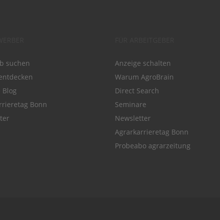
WERBER
FÜR ARBEITGEBER
ob suchen
Anzeige schalten
entdecken
Warum AgroBrain
e Blog
Direct Search
rrieretag Bonn
Seminare
ter
Newsletter
Agrarkarrieretag Bonn
Probeabo agrarzeitung