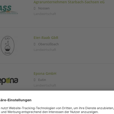
Agrarunternehmen Starbach-Sachsen eG
Nossen
Landwirtschaft
Eier-Raab GbR
Obersüßbach
Landwirtschaft
Epona GmbH
Eutin
Landwirtschaft
Henning Kung