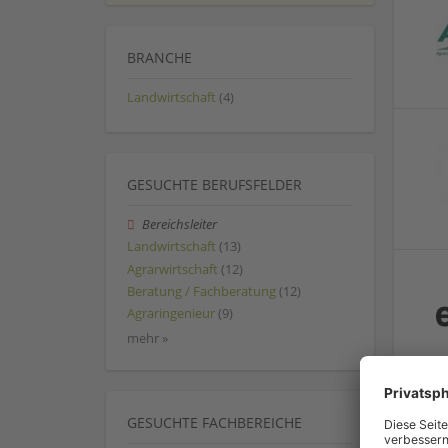
BRANCHE
Landwirtschaft
(4)
GESUCHTE BERUFSFELDER
Bereichsleiter
Landwirtschaft
(13)
Agrarwirtschaft
(12)
Beratung / Fachberatung
(12)
Agraringenieur
(9)
mehr »
GESUCHTE FACHBEREICHE