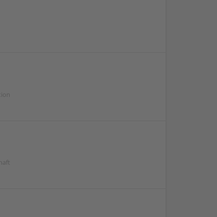
tion
haft