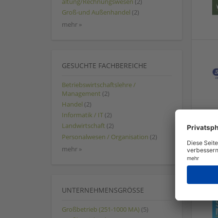
altung/Rechnungswesen
(2)
Groß-und Außenhandel
(2)
mehr »
GESUCHTE FACHBEREICHE
Betriebswirtschaftslehre /
Management
(2)
Handel
(2)
Informatik / IT
(2)
Landwirtschaft
(2)
Personalwesen / Organisation
(2)
mehr »
UNTERNEHMENSGRÖSSE
Großbetrieb (251-1000 MA)
(5)