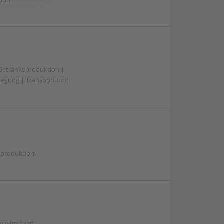
 Getränkeproduktion |
flegung | Transport und
eproduktion
lwirtschaft