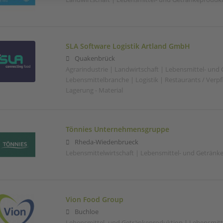
SLA Software Logistik Artland GmbH
Quakenbrück
Agrarindustrie | Landwirtschaft | Lebensmittel- und
Lebensmittelbranche | Logistik | Restaurants / Verp
Lagerung - Material
Tönnies Unternehmensgruppe
Rheda-Wiedenbrueck
Lebensmittelwirtschaft | Lebensmittel- und Getränk
Vion Food Group
Buchloe
Lebensmittel- und Getränkeproduktion | Lebensmitte