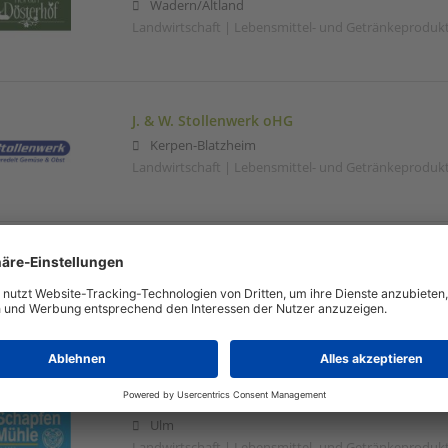
Wadern/Altland
Landwirtschaft | Lebensmittel- und Getränkeproduk
J. & W. Stollenwerk oHG
Kerpen-Blatzheim
Landwirtschaft | Lebensmittel- und Getränkeproduk
Malteurop Deutschland
Langerringen
Lebensmittelbranche | Lebensmittel- und Getränke
SchapfenMühle GmbH & Co. KG
Ulm
Landwirtschaft | Lebensmittel- und Getränkeproduk