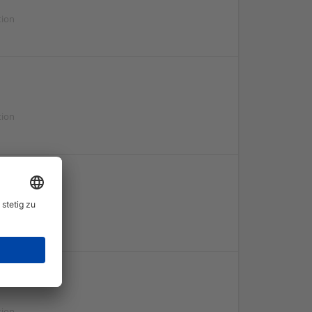
tion
tion
produktion
tion