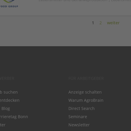
1
2
weiter
WERBER
FÜR ARBEITGEBER
ob suchen
Anzeige schalten
entdecken
Warum AgroBrain
e Blog
Direct Search
rrieretag Bonn
Seminare
ter
Newsletter