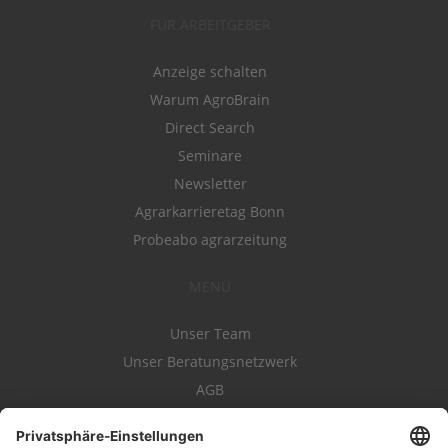
FÜR ARBEITGEBER
Anzeige schalten
Warum AgroBrain
Direct Search
Seminare
Newsletter
Agrarkarrieretag Bonn
Probeabo agrarzeitung
MENÜ
Unser Team
Unser Beratungsnetzwerk
AGB
Nutzungsbedingungen
Datenschutz