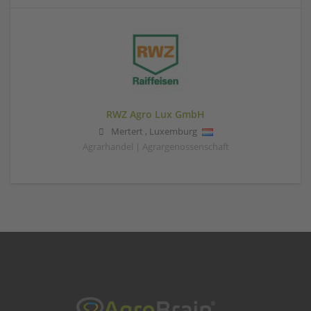
RWZ Agro Lux GmbH
Mertert
,
Luxemburg
Agrarhandel | Agrargenossenschaft