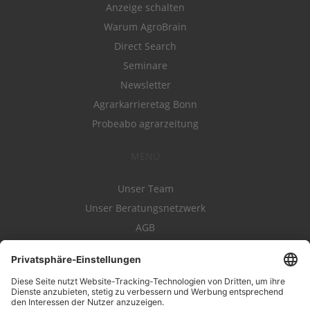
Anzeige schalten
Warum AgroBrain
Direct Search
Seminare
Newsletter
Agrarkarrieretag Bonn
Probeabo agrarzeitung
MENÜ
Unser Team
Unser Beratungsnetzwerk
AGB
Nutzungsbedingungen
Datenschutz
Impressum
Kontakt