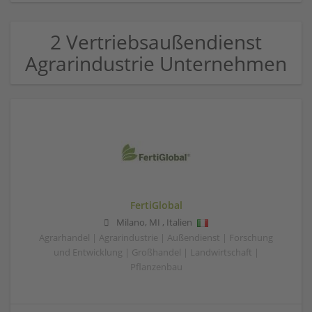
2 Vertriebsaußendienst
Agrarindustrie Unternehmen
FertiGlobal
Milano
,
MI
,
Italien
Agrarhandel | Agrarindustrie | Außendienst | Forschung
und Entwicklung | Großhandel | Landwirtschaft |
Pflanzenbau