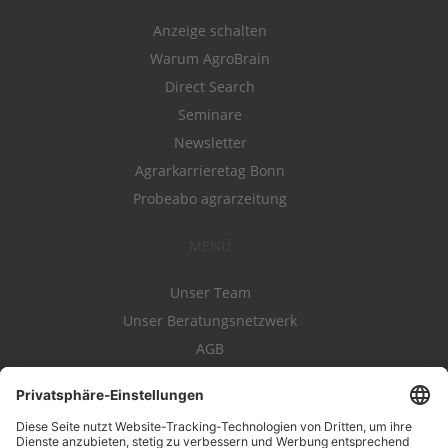
Anzeige schalten
Warum AgroBrain
Direct Search
Seminare
Newsletter
Agrarkarrieretag Bonn
Probeabo agrarzeitung
MENÜ
Unser Team
Unser Beratungsnetzwerk
AGB
Nutzungsbedingungen
Datenschutz
Impressum