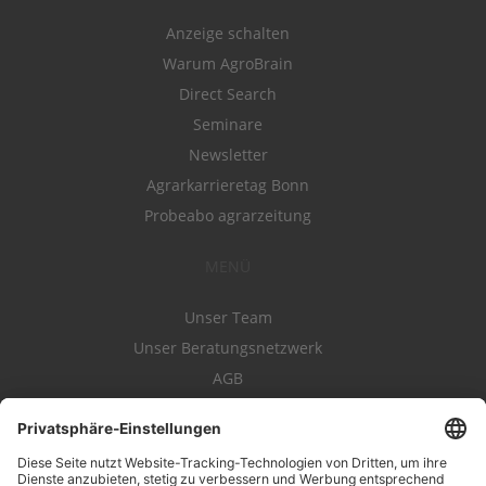
Anzeige schalten
Warum AgroBrain
Direct Search
Seminare
Newsletter
Agrarkarrieretag Bonn
Probeabo agrarzeitung
MENÜ
Unser Team
Unser Beratungsnetzwerk
AGB
Nutzungsbedingungen
Datenschutz
Impressum