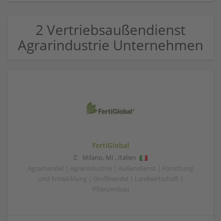
2 Vertriebsaußendienst
Agrarindustrie Unternehmen
FertiGlobal
Milano
,
MI
,
Italien
Agrarhandel | Agrarindustrie | Außendienst | Forschung
und Entwicklung | Großhandel | Landwirtschaft |
Pflanzenbau