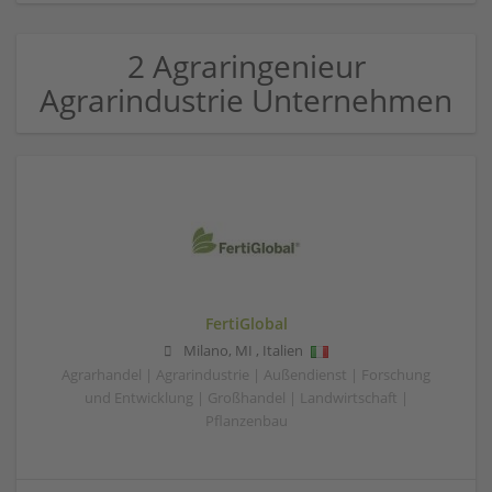
2 Agraringenieur
Agrarindustrie Unternehmen
FertiGlobal
Milano
,
MI
,
Italien
Agrarhandel | Agrarindustrie | Außendienst | Forschung
und Entwicklung | Großhandel | Landwirtschaft |
Pflanzenbau