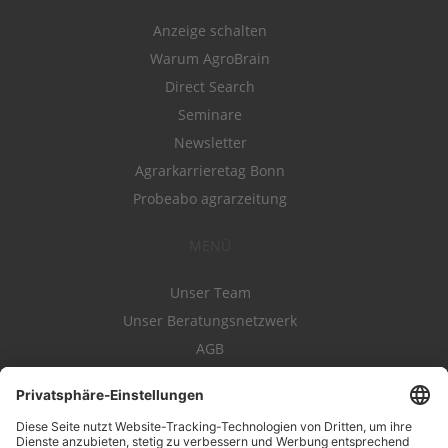
Anzeige schalten
Warum AgroBrain
Direct Search
Seminare
Newsletter
Agrarkarrieretag Bonn
Probeabo agrarzeitung
MENÜ
Unser Team
Unser Beratungsnetzwerk
AGB
Nutzungsbedingungen
Datenschutz
Impressum