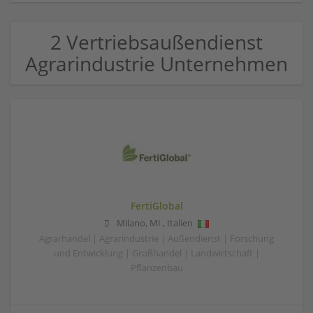
2 Vertriebsaußendienst
Agrarindustrie Unternehmen
FertiGlobal
Milano
,
MI
,
Italien
Agrarhandel | Agrarindustrie | Außendienst | Forschung
und Entwicklung | Großhandel | Landwirtschaft |
Pflanzenbau