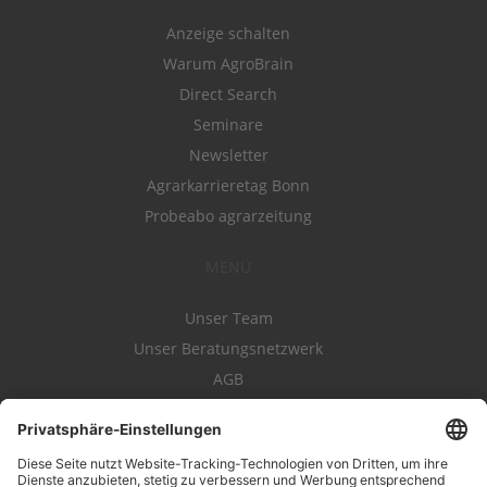
Anzeige schalten
Warum AgroBrain
Direct Search
Seminare
Newsletter
Agrarkarrieretag Bonn
Probeabo agrarzeitung
MENÜ
Unser Team
Unser Beratungsnetzwerk
AGB
Nutzungsbedingungen
Datenschutz
Impressum