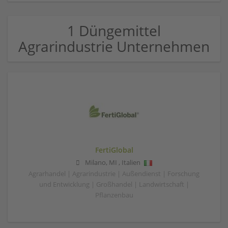
1 Düngemittel
Agrarindustrie Unternehmen
FertiGlobal
Milano
,
MI
,
Italien
Agrarhandel | Agrarindustrie | Außendienst | Forschung
und Entwicklung | Großhandel | Landwirtschaft |
Pflanzenbau