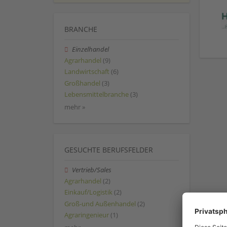
BRANCHE
Einzelhandel
Agrarhandel
(9)
Landwirtschaft
(6)
Großhandel
(3)
Lebensmittelbranche
(3)
mehr »
GESUCHTE BERUFSFELDER
Vertrieb/Sales
Agrarhandel
(2)
Einkauf/Logistik
(2)
Groß-und Außenhandel
(2)
Agraringenieur
(1)