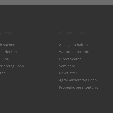
WERBER
FÜR ARBEITGEBER
ob suchen
Anzeige schalten
entdecken
Warum AgroBrain
e Blog
Direct Search
rrieretag Bonn
Seminare
ter
Newsletter
Agrarkarrieretag Bonn
Probeabo agrarzeitung