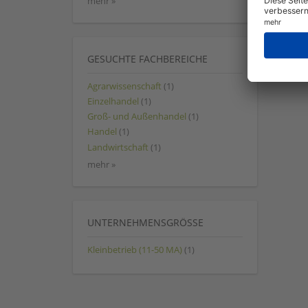
mehr »
GESUCHTE FACHBEREICHE
Agrarwissenschaft
(1)
Einzelhandel
(1)
Groß- und Außenhandel
(1)
Handel
(1)
Landwirtschaft
(1)
mehr »
UNTERNEHMENSGRÖSSE
Kleinbetrieb (11-50 MA)
(1)