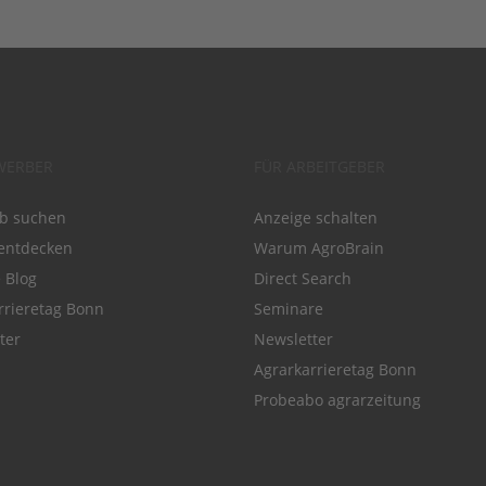
WERBER
FÜR ARBEITGEBER
ob suchen
Anzeige schalten
entdecken
Warum AgroBrain
e Blog
Direct Search
rrieretag Bonn
Seminare
ter
Newsletter
Agrarkarrieretag Bonn
Probeabo agrarzeitung