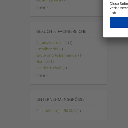
Agraringenieur
(1)
mehr »
GESUCHTE FACHBEREICHE
Agrarwissenschaft
(1)
Einzelhandel
(1)
Groß- und Außenhandel
(1)
Handel
(1)
Landwirtschaft
(1)
mehr »
UNTERNEHMENSGRÖSSE
Kleinbetrieb (11-50 MA)
(1)