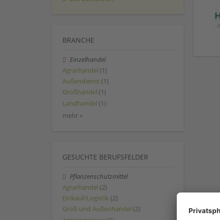
BRANCHE
Einzelhandel
Agrarhandel
(1)
Außendienst
(1)
Großhandel
(1)
Landhandel
(1)
mehr »
GESUCHTE BERUFSFELDER
Pflanzenschutzmittel
Agrarhandel
(2)
Einkauf/Logistik
(2)
Groß-und Außenhandel
(2)