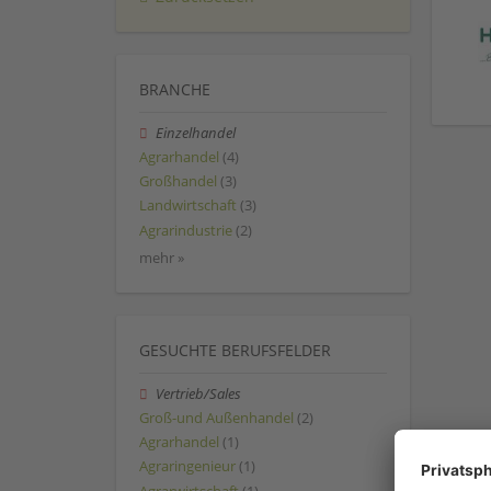
BRANCHE
Einzelhandel
Agrarhandel
(4)
Großhandel
(3)
Landwirtschaft
(3)
Agrarindustrie
(2)
mehr »
GESUCHTE BERUFSFELDER
Vertrieb/Sales
Groß-und Außenhandel
(2)
Agrarhandel
(1)
Agraringenieur
(1)