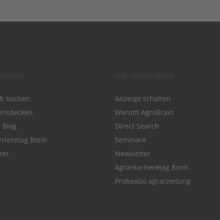
WERBER
FÜR ARBEITGEBER
ob suchen
Anzeige schalten
entdecken
Warum AgroBrain
e Blog
Direct Search
rrieretag Bonn
Seminare
ter
Newsletter
Agrarkarrieretag Bonn
Probeabo agrarzeitung