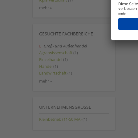
Agrarwirtschaft
(1)
mehr »
GESUCHTE FACHBEREICHE
Groß- und Außenhandel
Agrarwissenschaft
(1)
Einzelhandel
(1)
Handel
(1)
Landwirtschaft
(1)
mehr »
UNTERNEHMENSGRÖSSE
Kleinbetrieb (11-50 MA)
(1)