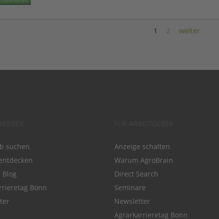
1
2
weiter
WERBER
FÜR ARBEITGEBER
ob suchen
Anzeige schalten
entdecken
Warum AgroBrain
e Blog
Direct Search
rrieretag Bonn
Seminare
ter
Newsletter
Agrarkarrieretag Bonn