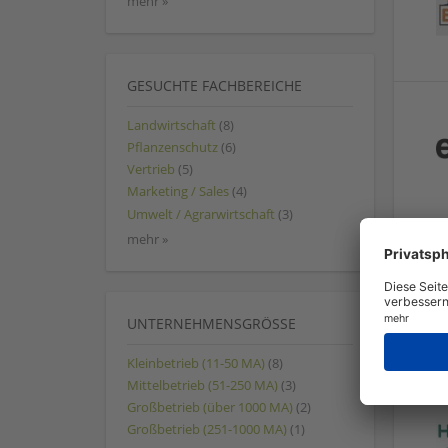
mehr »
GESUCHTE FACHBEREICHE
Landwirtschaft
(8)
Pflanzenschutz
(6)
Vertrieb
(5)
Marketing / Sales
(4)
Umwelt / Agrarwirtschaft
(3)
mehr »
UNTERNEHMENSGRÖSSE
Kleinbetrieb (11-50 MA)
(8)
Mittelbetrieb (51-250 MA)
(3)
Großbetrieb (über 1000 MA)
(2)
Großbetrieb (251-1000 MA)
(1)