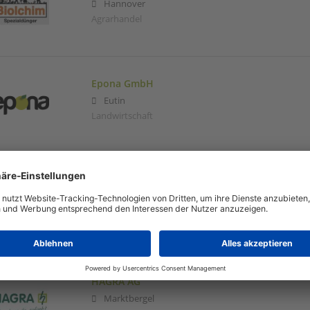
Hannover
Agrarhandel
Epona GmbH
Eutin
Landwirtschaft
FertiGlobal
Milano
,
MI
,
Italien
Agrarhandel | Agrarindustrie | Außendienst | Forsc
Großhandel | Landwirtschaft | Pflanzenbau
HAGRA AG
Marktbergel