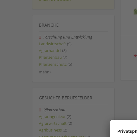
BRANCHE
Forschung und Entwicklung
Landwirtschaft
(9)
Agrarhandel
(8)
Pflanzenbau
(7)
Pflanzenschutz
(5)
mehr »
GESUCHTE BERUFSFELDER
Pflanzenbau
Agraringenieur
(2)
Agrarwirtschaft
(2)
Agribusiness
(2)