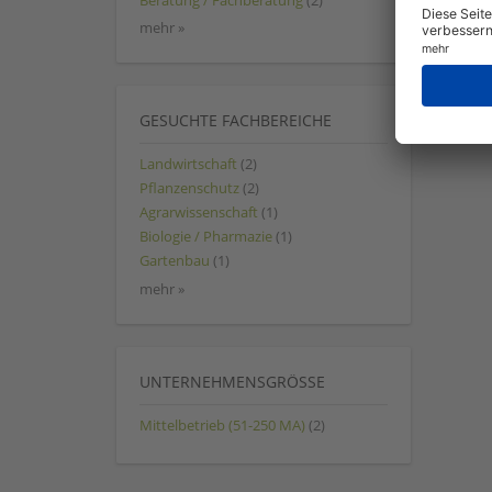
Beratung / Fachberatung
(2)
mehr »
GESUCHTE FACHBEREICHE
Landwirtschaft
(2)
Pflanzenschutz
(2)
Agrarwissenschaft
(1)
Biologie / Pharmazie
(1)
Gartenbau
(1)
mehr »
UNTERNEHMENSGRÖSSE
Mittelbetrieb (51-250 MA)
(2)