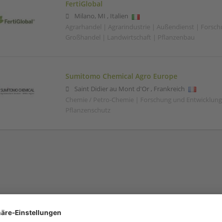
FertiGlobal
Milano
,
MI
,
Italien
Agrarhandel | Agrarindustrie | Außendienst | Forsc
Großhandel | Landwirtschaft | Pflanzenbau
Sumitomo Chemical Agro Europe
Saint Didier au Mont d'Or
,
Frankreich
Chemie / Petro-Chemie | Forschung und Entwicklung 
Pflanzenschutz