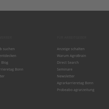
WERBER
FÜR ARBEITGEBER
ob suchen
Anzeige schalten
entdecken
Warum AgroBrain
e Blog
Direct Search
rrieretag Bonn
Seminare
ter
Newsletter
Agrarkarrieretag Bonn
Probeabo agrarzeitung