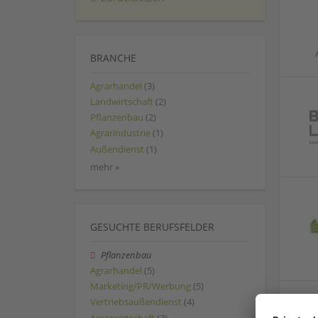
BRANCHE
Agrarhandel
(3)
Landwirtschaft
(2)
Pflanzenbau
(2)
Agrarindustrie
(1)
Außendienst
(1)
mehr »
GESUCHTE BERUFSFELDER
Pflanzenbau
Agrarhandel
(5)
Marketing/PR/Werbung
(5)
Vertriebsaußendienst
(4)