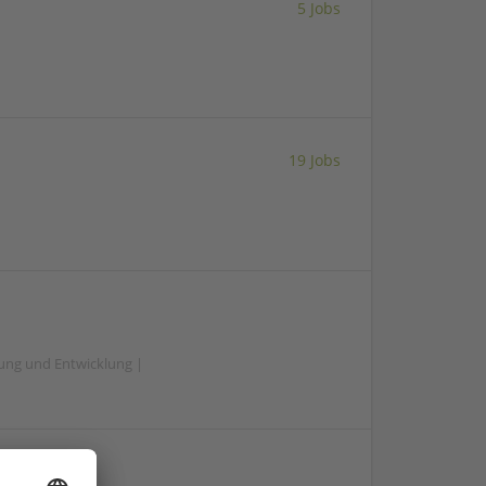
5 Jobs
19 Jobs
hung und Entwicklung |
zen e.V.