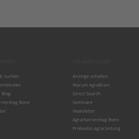
WERBER
FÜR ARBEITGEBER
ob suchen
Anzeige schalten
entdecken
Warum AgroBrain
e Blog
Direct Search
rrieretag Bonn
Seminare
ter
Newsletter
Agrarkarrieretag Bonn
Probeabo agrarzeitung