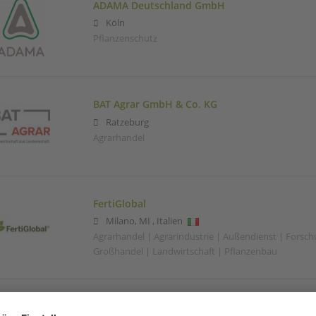
ADAMA Deutschland GmbH
Köln
Pflanzenschutz
BAT Agrar GmbH & Co. KG
Ratzeburg
Agrarhandel
FertiGlobal
Milano
,
MI
,
Italien
Agrarhandel | Agrarindustrie | Außendienst | Forsc
Großhandel | Landwirtschaft | Pflanzenbau
Union zur Förderung von Öl- und Proteinpflan