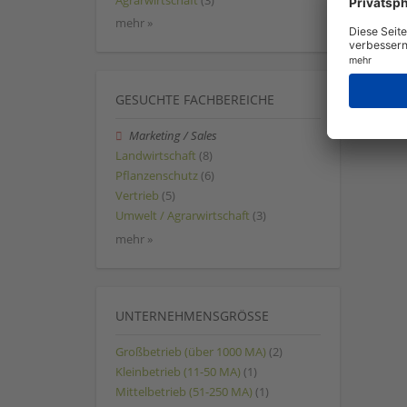
Agrarwirtschaft
(3)
mehr »
GESUCHTE FACHBEREICHE
Marketing / Sales
Landwirtschaft
(8)
Pflanzenschutz
(6)
Vertrieb
(5)
Umwelt / Agrarwirtschaft
(3)
mehr »
UNTERNEHMENSGRÖSSE
Großbetrieb (über 1000 MA)
(2)
Kleinbetrieb (11-50 MA)
(1)
Mittelbetrieb (51-250 MA)
(1)