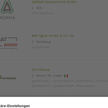
ADAMA Deutschland GmbH
Köln
Pflanzenschutz
BAT Agrar GmbH & Co. KG
Ratzeburg
Agrarhandel
FertiGlobal
Milano
,
MI
,
Italien
Agrarhandel | Agrarindustrie | Außendienst | Forsc
Großhandel | Landwirtschaft | Pflanzenbau
HAGRA AG