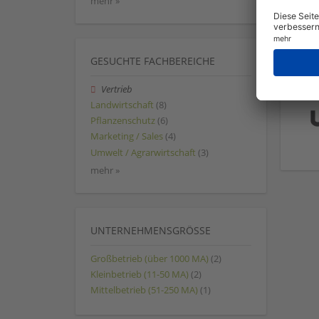
mehr »
GESUCHTE FACHBEREICHE
Vertrieb
Landwirtschaft
(8)
Pflanzenschutz
(6)
Marketing / Sales
(4)
Umwelt / Agrarwirtschaft
(3)
mehr »
UNTERNEHMENSGRÖSSE
Großbetrieb (über 1000 MA)
(2)
Kleinbetrieb (11-50 MA)
(2)
Mittelbetrieb (51-250 MA)
(1)