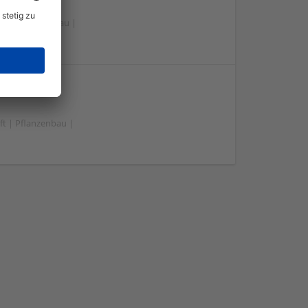
el | Pflanzenbau |
zen e.V.
ft | Pflanzenbau |