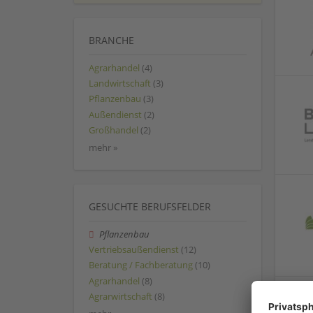
BRANCHE
Agrarhandel
(4)
Landwirtschaft
(3)
Pflanzenbau
(3)
Außendienst
(2)
Großhandel
(2)
mehr »
GESUCHTE BERUFSFELDER
Pflanzenbau
Vertriebsaußendienst
(12)
Beratung / Fachberatung
(10)
Agrarhandel
(8)
Agrarwirtschaft
(8)