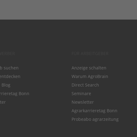
WERBER
FÜR ARBEITGEBER
ob suchen
Anzeige schalten
entdecken
Warum AgroBrain
e Blog
Direct Search
rrieretag Bonn
Seminare
ter
Newsletter
Agrarkarrieretag Bonn
Probeabo agrarzeitung