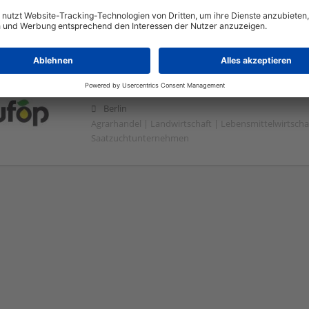
Marktbergel
Agrarhandel | Einzelhandel | Großhandel | Landhand
Pflanzenschutz | Landwirtschaft | Außendienst
Union zur Förderung von Öl- und Proteinpflan
Berlin
Agrarhandel | Landwirtschaft | Lebensmittelwirtscha
Saatzuchtunternehmen