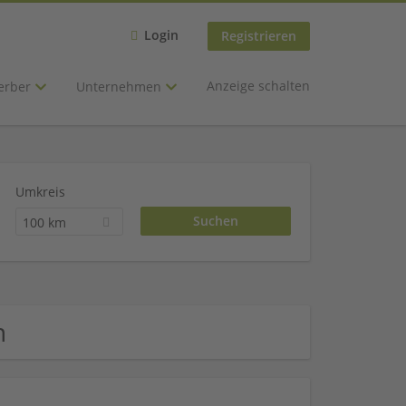
Login
Registrieren
Anzeige schalten
erber
Unternehmen
Umkreis
100 km
n