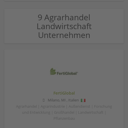
9 Agrarhandel
Landwirtschaft
Unternehmen
FertiGlobal
Milano
,
MI
,
Italien
Agrarhandel | Agrarindustrie | Außendienst | Forschung
und Entwicklung | Großhandel | Landwirtschaft |
Pflanzenbau