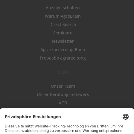
Anzeige schalten
Warum AgroBrain
Direct Search
Seminare
Newsletter
Agrarkarrieretag Bonn
Probeabo agrarzeitung
MENÜ
Unser Team
Unser Beratungsnetzwerk
AGB
Nutzungsbedingungen
Datenschutz
Impressum