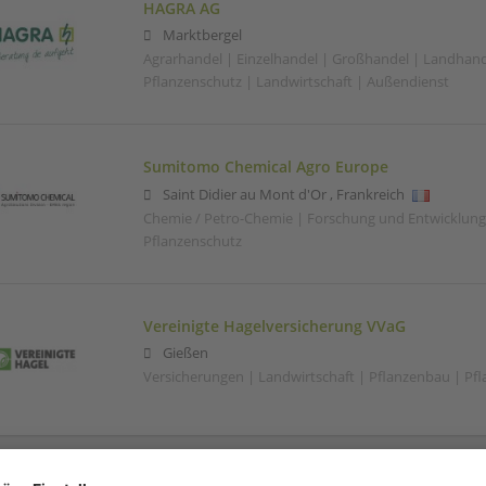
HAGRA AG
Marktbergel
Agrarhandel | Einzelhandel | Großhandel | Landhand
Pflanzenschutz | Landwirtschaft | Außendienst
Sumitomo Chemical Agro Europe
Saint Didier au Mont d'Or
,
Frankreich
Chemie / Petro-Chemie | Forschung und Entwicklung 
Pflanzenschutz
Vereinigte Hagelversicherung VVaG
Gießen
Versicherungen | Landwirtschaft | Pflanzenbau | Pf