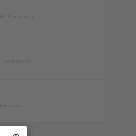
el | Pflanzenbau |
| Landwirtschaft |
lanzenschutz