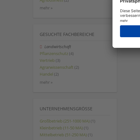
Agribusiness
(2)
mehr »
GESUCHTE FACHBEREICHE
Landwirtschaft
Pflanzenschutz
(4)
Vertrieb
(3)
Agrarwissenschaft
(2)
Handel
(2)
mehr »
UNTERNEHMENSGRÖSSE
Großbetrieb (251-1000 MA)
(1)
Kleinbetrieb (11-50 MA)
(1)
Mittelbetrieb (51-250 MA)
(1)