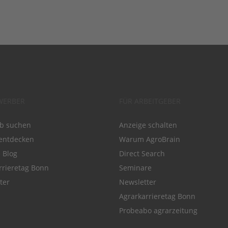
WERBER
FÜR ARBEITGEBER
ob suchen
Anzeige schalten
entdecken
Warum AgroBrain
e Blog
Direct Search
rrieretag Bonn
Seminare
ter
Newsletter
Agrarkarrieretag Bonn
Probeabo agrarzeitung