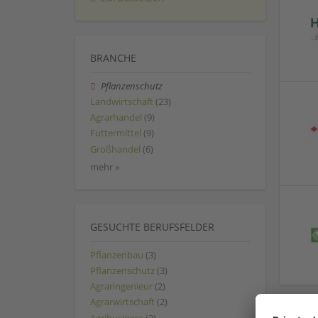
BRANCHE
Pflanzenschutz
Landwirtschaft
(23)
Agrarhandel
(9)
Futtermittel
(9)
Großhandel
(6)
mehr »
GESUCHTE BERUFSFELDER
Pflanzenbau
(3)
Pflanzenschutz
(3)
Agraringenieur
(2)
Agrarwirtschaft
(2)