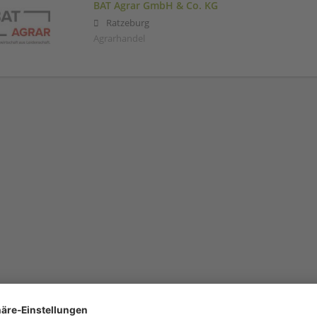
BAT Agrar GmbH & Co. KG
Ratzeburg
Agrarhandel