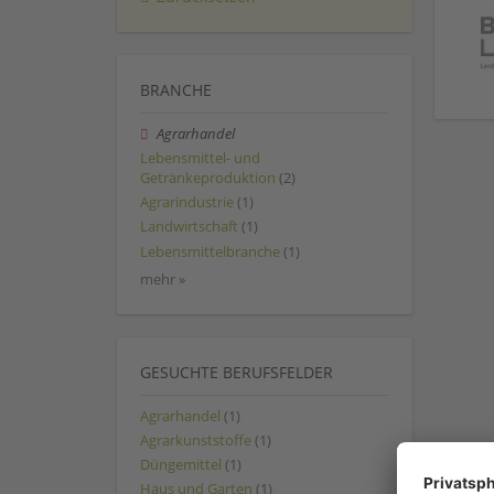
BRANCHE
Agrarhandel
Lebensmittel- und
Getränkeproduktion
(2)
Agrarindustrie
(1)
Landwirtschaft
(1)
Lebensmittelbranche
(1)
mehr »
GESUCHTE BERUFSFELDER
Agrarhandel
(1)
Agrarkunststoffe
(1)
Düngemittel
(1)
Haus und Garten
(1)