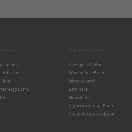
WERBER
FÜR ARBEITGEBER
ob suchen
Anzeige schalten
entdecken
Warum AgroBrain
e Blog
Direct Search
rrieretag Bonn
Seminare
ter
Newsletter
Agrarkarrieretag Bonn
Probeabo agrarzeitung