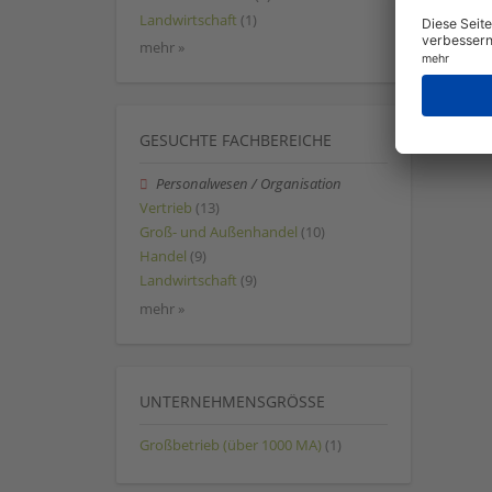
Landwirtschaft
(1)
mehr »
GESUCHTE FACHBEREICHE
Personalwesen / Organisation
Vertrieb
(13)
Groß- und Außenhandel
(10)
Handel
(9)
Landwirtschaft
(9)
mehr »
UNTERNEHMENSGRÖSSE
Großbetrieb (über 1000 MA)
(1)