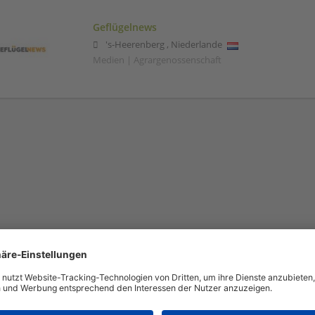
Geflügelnews
's-Heerenberg
,
Niederlande
Medien | Agrargenossenschaft