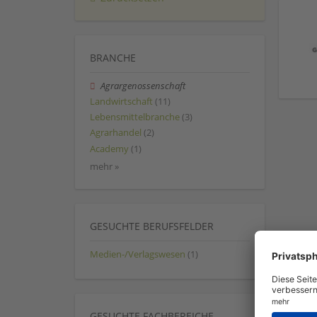
BRANCHE
Agrargenossenschaft
Landwirtschaft
(11)
Lebensmittelbranche
(3)
Agrarhandel
(2)
Academy
(1)
mehr »
GESUCHTE BERUFSFELDER
Medien-/Verlagswesen
(1)
GESUCHTE FACHBEREICHE