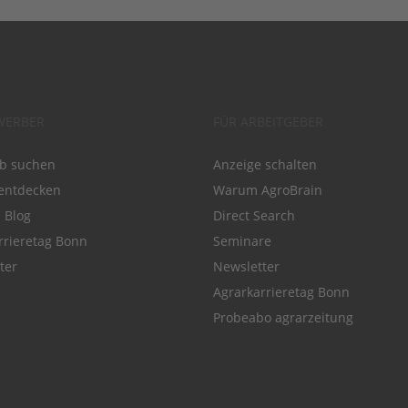
WERBER
FÜR ARBEITGEBER
ob suchen
Anzeige schalten
entdecken
Warum AgroBrain
e Blog
Direct Search
rrieretag Bonn
Seminare
ter
Newsletter
Agrarkarrieretag Bonn
Probeabo agrarzeitung