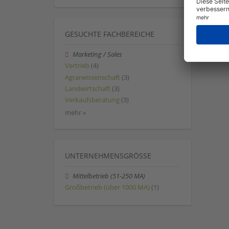
GESUCHTE FACHBEREICHE
Marketing / Sales
Vertrieb
(4)
Agrarwissenschaft
(3)
Landwirtschaft
(3)
Verkaufsberatung
(3)
mehr »
UNTERNEHMENSGRÖSSE
Mittelbetrieb (51-250 MA)
Großbetrieb (über 1000 MA)
(1)