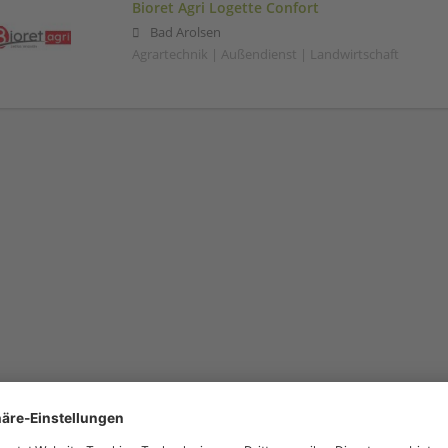
Bioret Agri Logette Confort
Bad Arolsen
Agrartechnik | Außendienst | Landwirtschaft