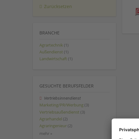
Zurücksetzen
BRANCHE
Agrartechnik
(1)
Außendienst
(1)
Landwirtschaft
(1)
GESUCHTE BERUFSFELDER
Vertriebsinnendienst
Marketing/PR/Werbung
(3)
Vertriebsaußendienst
(3)
Agrarhandel
(2)
Agraringenieur
(2)
mehr »