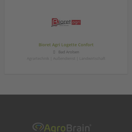
Bioret Agri Logette Confort
Bad Arolsen
Agrartechnik | Außendienst | Landwirtschaft