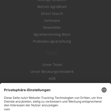
Warum AgroBrain
Direct Search
Seminare
Newsletter
Agrarkarrieretag Bonn
Probeabo agrarzeitung
MENÜ
Unser Team
Unser Beratungsnetzwerk
AGB
Nutzungsbedingungen
Datenschutz
Impressum
Kontakt