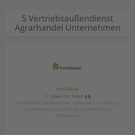
5 Vertriebsaußendienst
Agrarhandel Unternehmen
FertiGlobal
Milano
,
MI
,
Italien
Agrarhandel | Agrarindustrie | Außendienst | Forschung
und Entwicklung | Großhandel | Landwirtschaft |
Pflanzenbau