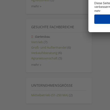
Agribusiness
(2)
mehr »
GESUCHTE FACHBEREICHE
Gartenbau
Vertrieb
(7)
Groß- und Außenhandel
(6)
Verkaufsberatung
(6)
Agrarwissenschaft
(5)
mehr »
UNTERNEHMENSGRÖSSE
Mittelbetrieb (51-250 MA)
(2)