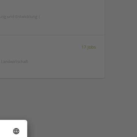
hung und Entwicklung |
17 Jobs
| Landwirtschaft