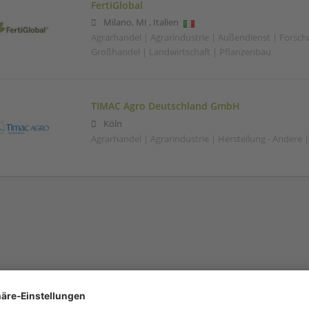
FertiGlobal
Milano
,
MI
,
Italien
Agrarhandel | Agrarindustrie | Außendienst | Forsc
Großhandel | Landwirtschaft | Pflanzenbau
TIMAC Agro Deutschland GmbH
Köln
Agrarhandel | Agrarindustrie | Herstellung - Andere 