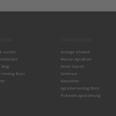
WERBER
FÜR ARBEITGEBER
ob suchen
Anzeige schalten
entdecken
Warum AgroBrain
e Blog
Direct Search
rrieretag Bonn
Seminare
ter
Newsletter
Agrarkarrieretag Bonn
Probeabo agrarzeitung