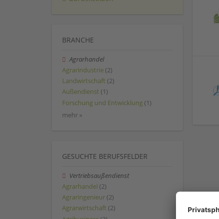
BRANCHE
Agrarhandel
Agrarindustrie
(2)
Landwirtschaft
(2)
Außendienst
(1)
Forschung und Entwicklung
(1)
mehr »
GESUCHTE BERUFSFELDER
Vertriebsaußendienst
Agrarhandel
(2)
Agraringenieur
(2)
Agrarwirtschaft
(2)