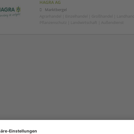
HAGRA AG
Marktbergel
Agrarhandel | Einzelhandel | Großhandel | Landhand
Pflanzenschutz | Landwirtschaft | Außendienst