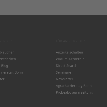
WERBER
FÜR ARBEITGEBER
ob suchen
Anzeige schalten
entdecken
Warum AgroBrain
e Blog
Direct Search
rrieretag Bonn
Seminare
ter
Newsletter
Agrarkarrieretag Bonn
Probeabo agrarzeitung