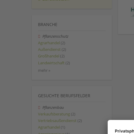
BRANCHE
Pflanzenschutz
Agrarhandel
(2)
Außendienst
(2)
Großhandel
(2)
Landwirtschaft
(2)
mehr »
GESUCHTE BERUFSFELDER
Pflanzenbau
Verkaufsberatung
(2)
Vertriebsaußendienst
(2)
Agrarhandel
(1)