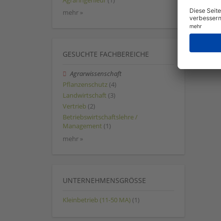
Agraringenieur
(1)
mehr »
GESUCHTE FACHBEREICHE
Agrarwissenschaft
Pflanzenschutz
(4)
Landwirtschaft
(3)
Vertrieb
(2)
Betriebswirtschaftslehre /
Management
(1)
mehr »
UNTERNEHMENSGRÖSSE
Kleinbetrieb (11-50 MA)
(1)