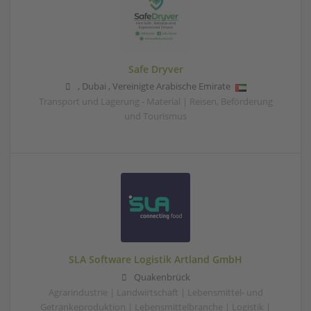
Safe Dryver
,
Dubai
,
Vereinigte Arabische Emirate
Transport und Lagerung - Material | Reisen, Beförderung
und Tourismus
SLA Software Logistik Artland GmbH
Quakenbrück
Agrarindustrie | Landwirtschaft | Lebensmittel- und
Getränkeproduktion | Lebensmittelbranche | Logistik |