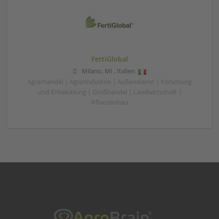
FertiGlobal
Milano
,
MI
,
Italien
Agrarhandel | Agrarindustrie | Außendienst | Forschung
und Entwicklung | Großhandel | Landwirtschaft |
Pflanzenbau