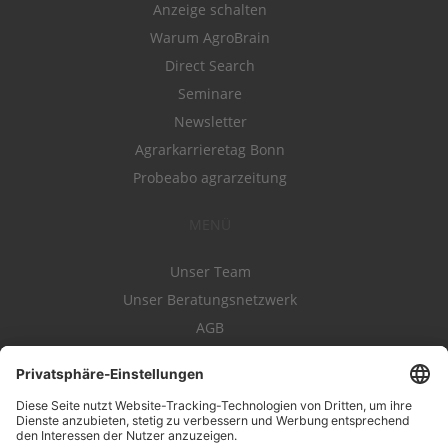
Anzeige schalten
Warum AgroBrain
Direct Search
Seminare
Newsletter
Agrarkarrieretag Bonn
Probeabo agrarzeitung
MENÜ
Unser Team
Unser Beratungsnetzwerk
AGB
Nutzungsbedingungen
Datenschutz
Impressum
Kontakt