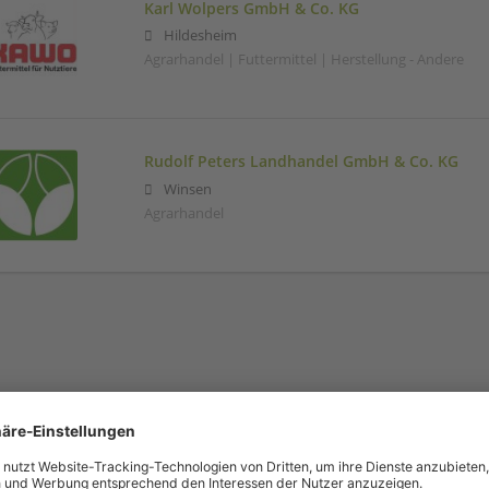
Karl Wolpers GmbH & Co. KG
Hildesheim
Agrarhandel | Futtermittel | Herstellung - Andere
Rudolf Peters Landhandel GmbH & Co. KG
Winsen
Agrarhandel