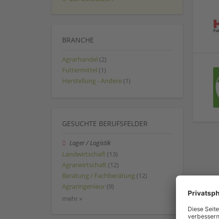
BRANCHE
Agrarhandel
(2)
Futtermittel
(1)
Herstellung - Andere
(1)
GESUCHTE BERUFSFELDER
Lager / Logistik
Landwirtschaft
(13)
Agrarwirtschaft
(12)
Beratung / Fachberatung
(12)
Agraringenieur
(9)
mehr »