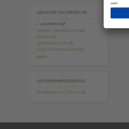
GESUCHTE FACHBEREICHE
Landwirtschaft
Umwelt / Agrarwirtschaft
(3)
Vertrieb
(3)
Agrarwissenschaft
(2)
Groß- und Außenhandel
(2)
mehr »
UNTERNEHMENSGRÖSSE
Mittelbetrieb (51-250 MA)
(2)