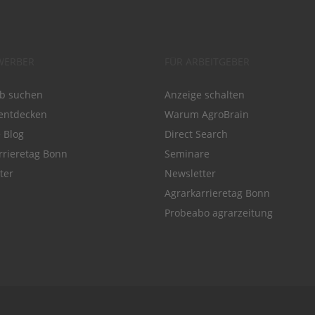
WERBER
FÜR ARBEITGEBER
ob suchen
Anzeige schalten
entdecken
Warum AgroBrain
e Blog
Direct Search
rrieretag Bonn
Seminare
ter
Newsletter
Agrarkarrieretag Bonn
Probeabo agrarzeitung