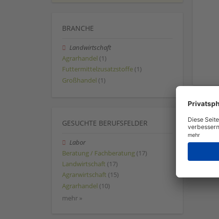
BRANCHE
Landwirtschaft
Agrarhandel
(1)
Futtermittelzusatzstoffe
(1)
Großhandel
(1)
GESUCHTE BERUFSFELDER
Labor
Beratung / Fachberatung
(17)
Landwirtschaft
(17)
Agrarwirtschaft
(15)
Agrarhandel
(10)
mehr »