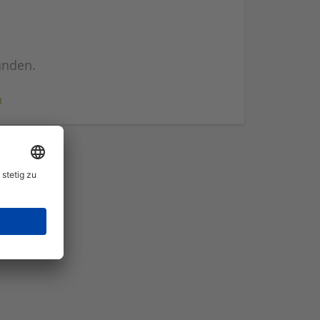
unden.
n