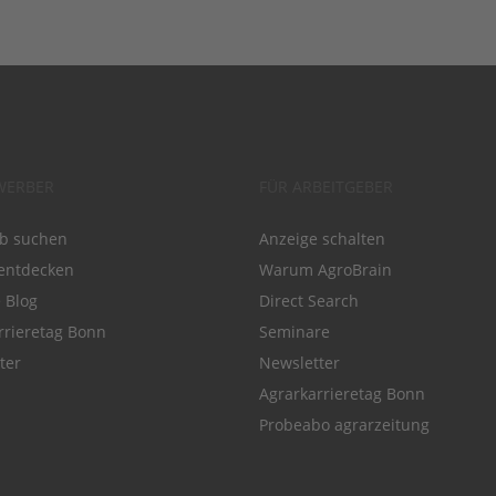
WERBER
FÜR ARBEITGEBER
ob suchen
Anzeige schalten
entdecken
Warum AgroBrain
e Blog
Direct Search
rrieretag Bonn
Seminare
ter
Newsletter
Agrarkarrieretag Bonn
Probeabo agrarzeitung