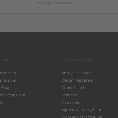
Saatzuchtunternehmen
WERBER
FÜR ARBEITGEBER
ob suchen
Anzeige schalten
entdecken
Warum AgroBrain
e Blog
Direct Search
rrieretag Bonn
Seminare
ter
Newsletter
Agrarkarrieretag Bonn
Probeabo agrarzeitung