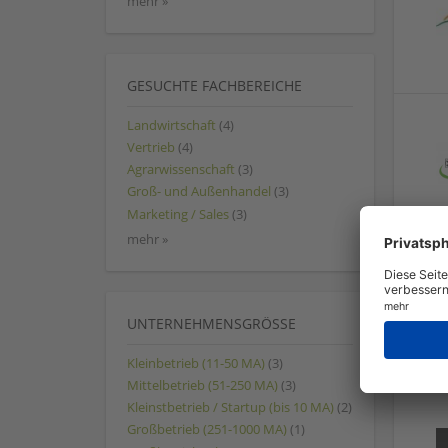
mehr »
GESUCHTE FACHBEREICHE
Landwirtschaft
(4)
Vertrieb
(4)
Agrarwissenschaft
(3)
Groß- und Außenhandel
(3)
Marketing / Sales
(3)
mehr »
UNTERNEHMENSGRÖSSE
Kleinbetrieb (11-50 MA)
(3)
Mittelbetrieb (51-250 MA)
(3)
Kleinstbetrieb / Startup (bis 10 MA)
(2)
Großbetrieb (251-1000 MA)
(1)