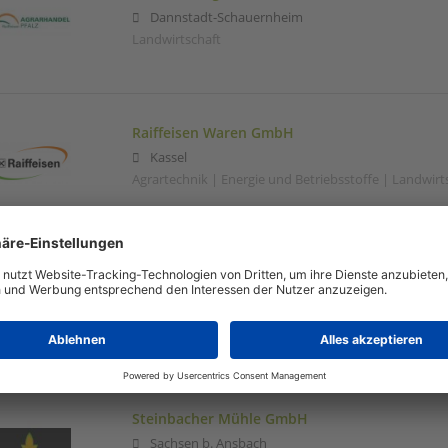
Dannstadt-Schauernheim
Landwirtschaft
Raiffeisen Waren GmbH
Kassel
Agrartechnik | Energie und Betriebsstoffe | Landwirt
RAISA eG
Stade
Landwirtschaft | Agrarhandel | Einzelhandel | Energi
Logistik
Steinbacher Mühle GmbH
Sachsen b. Ansbach