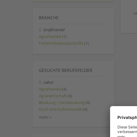
BRANCHE
Großhandel
Agrarhandel
(1)
Futtermittelzusatzstoffe
(1)
GESUCHTE BERUFSFELDER
Labor
Agrarhandel
(4)
Agrarwirtschaft
(4)
Beratung / Fachberatung
(4)
Groß-und Außenhandel
(4)
mehr »