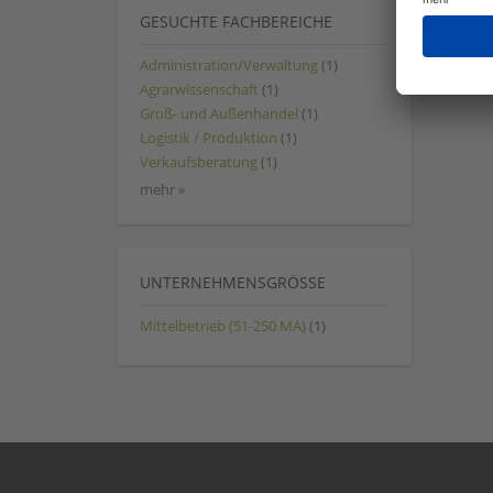
GESUCHTE FACHBEREICHE
Administration/Verwaltung
(1)
Agrarwissenschaft
(1)
Groß- und Außenhandel
(1)
Logistik / Produktion
(1)
Verkaufsberatung
(1)
mehr »
UNTERNEHMENSGRÖSSE
Mittelbetrieb (51-250 MA)
(1)