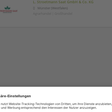
L. Stroetmann Saat GmbH & Co. KG
Münster (Westfalen)
Agrarhandel | Großhandel