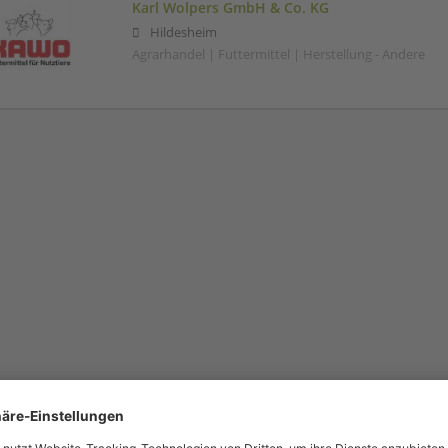
Karl Wolpers GmbH & Co. KG
Hildesheim
Agrarhandel | Futtermittel | Herstellung - Andere