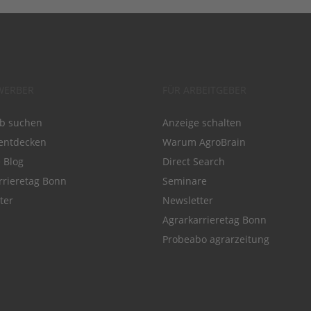
WERBER
FÜR ARBEITGEBER
ob suchen
Anzeige schalten
entdecken
Warum AgroBrain
e Blog
Direct Search
rrieretag Bonn
Seminare
ter
Newsletter
Agrarkarrieretag Bonn
Probeabo agrarzeitung