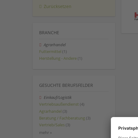
Zurücksetzen
BRANCHE
Agrarhandel
Futtermittel
(1)
Herstellung - Andere
(1)
GESUCHTE BERUFSFELDER
Einkauf/Logistik
Vertriebsaußendienst
(4)
Agrarhandel
(3)
Beratung / Fachberatung
(3)
Vertrieb/Sales
(3)
mehr »