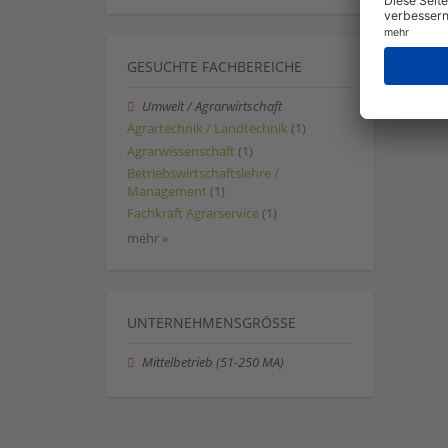
GESUCHTE FACHBEREICHE
Umwelt / Agrarwirtschaft
Agrartechnik / Landtechnik
(1)
Agrarwissenschaft
(1)
Betriebswirtschaftslehre /
Management
(1)
Fachkraft Agrarservice
(1)
mehr »
UNTERNEHMENSGRÖSSE
Mittelbetrieb (51-250 MA)