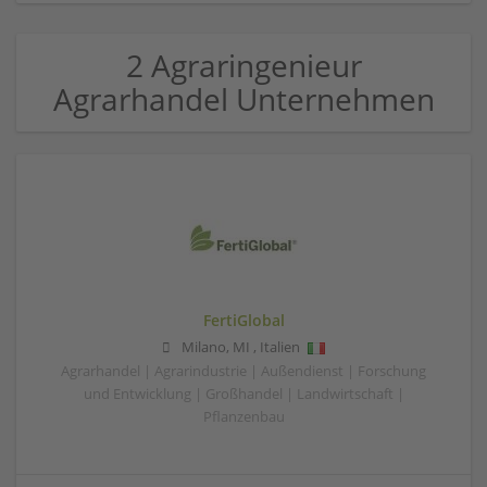
2 Agraringenieur
Agrarhandel Unternehmen
FertiGlobal
Milano
,
MI
,
Italien
Agrarhandel | Agrarindustrie | Außendienst | Forschung
und Entwicklung | Großhandel | Landwirtschaft |
Pflanzenbau