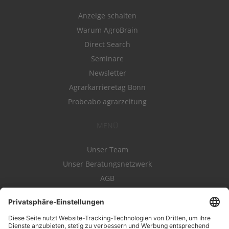
Anzeige schalten
Warum AgroBrain
Direct Search
Seminare
Newsletter
Agrarkarrieretag Bonn
Probeabo agrarzeitung
MENÜ
Unser Team
Unser Beratungsnetzwerk
AGB
Nutzungsbedingungen
Datenschutz
Impressum