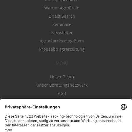
Warum AgroBrain
Direct Search
Seminare
Newsletter
Agrarkarrieretag Bonn
Probeabo agrarzeitung
MENÜ
Unser Team
Unser Beratungsnetzwerk
AGB
Nutzungsbedingungen
Datenschutz
Impressum
Kontakt